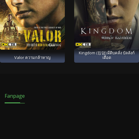
Kingdom (킹덤) ผีดิบคลั่ง บัลลังก์
Valor ความกล้าหาญ
เดือด
Fanpage