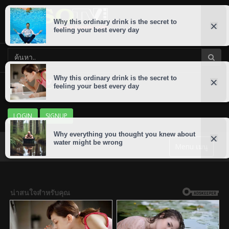
LOGIN
SIGNUP
Menu เมนู