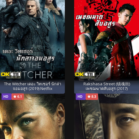
The Witcher เดอะ วิทเชอร์ นักล่า
Rakshasa Street (镇魂街)
จอมอสูร (2019) Netflix
เพชฌฆาตสับอสูร (2017)
HD
6.1
HD
8.3