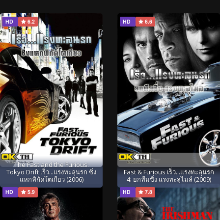
HD
6.2
HD
6.6
The Fast and the Furious:
Tokyo Drift เร็ว...แรงทะลุนรก ซิ่ง
Fast & Furious เร็ว...แรงทะลุนรก
แหกพิกัดโตเกียว (2006)
4: ยกทีมซิ่ง แรงทะลุไมล์ (2009)
HD
5.9
HD
7.8