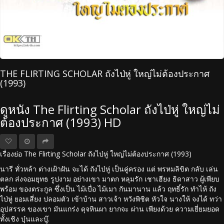
THE FLIRTING SCHOLAR ถังไป่หู่ ใหญ่ไม่ต้องประกาศ
(1993)
ดูหนัง The Flirting Scholar ถังไป่หู่ ใหญ่ไม่
ต้องประกาศ (1993) HD
เรื่องย่อ The Flirting Scholar ถังไป่หู่ ใหญ่ไม่ต้องประกาศ (1993)
นารี ทั่วหล้า ต่างเฝ้าฝัน จะได้ ถังไป่หู่ เป็นคู่ครอง แต่ พรหมลิขิต กลับ เล่น
ตลก ส่งจอมยุทธ รูปงาม อย่างเขา มาตก หลุมรัก เชาเฮียง ธิดาสาว ผู้เพียบ
พร้อม ของตระกูล ซึ่งเป็น ไม้เบื่อ ไม้เมา กันมานาน แล้ว ฤทธิ์รัก ทำไห้ ถัง
ไป่หู่ ยอมเสี่ยง ปลอมตัว เข้าบ้าน สาวเจ้า หวังพิชิต หัวใจ นางให้ จงได้ ทว่า
อุปสรรค ของเขา มันแกร่ง ดุจหินผา ยากจะ ผ่าน เพียงด้วย ความเยี่ยมยอด
ทั้งเชิง บุ๋นและบู๊.