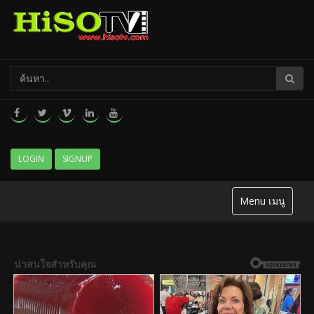
LOGIN
SIGNUP
Menu เมนู