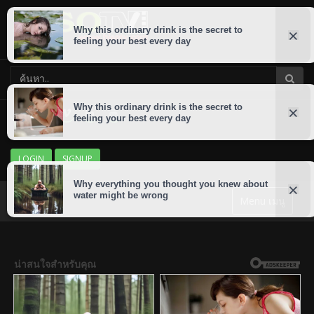
LOGIN
SIGNUP
Menu เมนู