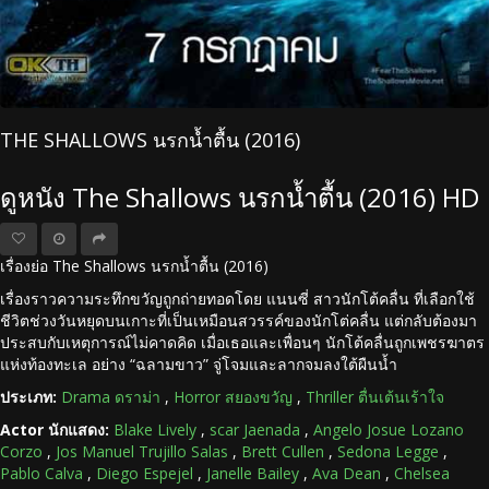
THE SHALLOWS นรกน้ำตื้น (2016)
ดูหนัง The Shallows นรกน้ำตื้น (2016) HD
เรื่องย่อ The Shallows นรกน้ำตื้น (2016)
เรื่องราวความระทึกขวัญถูกถ่ายทอดโดย แนนซี่ สาวนักโต้คลื่น ที่เลือกใช้
ชีวิตช่วงวันหยุดบนเกาะที่เป็นเหมือนสวรรค์ของนักโต่คลื่น แต่กลับต้องมา
ประสบกับเหตุการณ์ไม่คาดคิด เมื่อเธอและเพื่อนๆ นักโต้คลื่นถูกเพชรฆาตร
แห่งท้องทะเล อย่าง “ฉลามขาว” จู่โจมและลากจมลงใต้ผืนน้ำ
ประเภท:
Drama ดราม่า
,
Horror สยองขวัญ
,
Thriller ตื่นเต้นเร้าใจ
Actor นักแสดง:
Blake Lively
,
scar Jaenada
,
Angelo Josue Lozano
Corzo
,
Jos Manuel Trujillo Salas
,
Brett Cullen
,
Sedona Legge
,
Pablo Calva
,
Diego Espejel
,
Janelle Bailey
,
Ava Dean
,
Chelsea