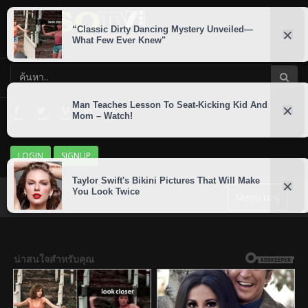
LOGIN
SIGNUP
Menu เมนู