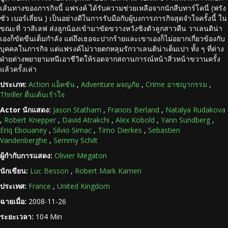
เส้นทางของภารกิจนี้ แฟรงค์ ได้รับความช่วยเหลือจากนักสืบทาร์โคนี่ (ฟรัง
ซัว เบอร์เลี่ยน ) เป็นอย่างดีในการรับมือกับผู้บงการภารกิจสุดจำใจครั้งนี้ ใน
ขณะที่ วาสิเลฟ ส่งลูกน้องเข้ามาขัดขวางหวังชิงตัวลูกสาวคืน วาเลนติน่า
เองก็ขัดขืนเต็มกำลัง แต่ถึงเธอจะปากร้ายและเขาเองก็ไม่อยากเกี่ยวข้องกับ
บุคคลในภารกิจ แต่แฟรงค์ไม่วายตกหลุมรักวาเลนติน่าเต็มเปา ทั้ง ๆ ที่ต่าง
ฝ่ายต่างพยายามหนีเอาชีวิตให้รอดจากสถานการณ์หน้าสิ่วหน้าขวานครั้ง
แล้วครั้งเล่า
ประเภท:
Action แอ็คชัน
,
Adventure ผจญภัย
,
Crime อาชญากรรม
,
Thriller ตื่นเต้นเร้าใจ
Actor นักแสดง:
Jason Statham
,
Franois Berland
,
Natalya Rudakova
,
Robert Knepper
,
David Atrakchi
,
Alex Kobold
,
Yann Sundberg
,
Eriq Ebouaney
,
Silvio Simac
,
Timo Dierkes
,
Sebastien
Vandenberghe
,
Semmy Schilt
ผู้กำกับการแสดง:
Olivier Megaton
นักเขียน:
Luc Besson
,
Robert Mark Kamen
ประเทศ:
France
,
United Kingdom
ฉายเมื่อ:
2008-11-26
ระยะเวลา:
104 Min