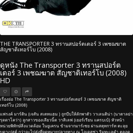
THE TRANSPORTER 3 ทรานสปอร์ตเตอร์ 3 เพชฌฆาต
สัญชาติเทอร์โบ (2008)
ดูหนัง The Transporter 3 ทรานสปอร์ต
เตอร์ 3 เพชฌฆาต สัญชาติเทอร์โบ (2008)
HD
เรื่องย่อ The Transporter 3 ทรานสปอร์ตเตอร์ 3 เพชฌฆาต สัญชาติ
เทอร์โบ (2008)
แฟรงค์ มาร์ติน (เจสัน สเตทแฮม ) ถูกบีบให้ลักพาตัว วาเลนติน่า (นาตาลย่า
รุดดาโคว่า) ลูกสาวของเลียวนิ้ด วาสิเลฟ (เยอร์เรียน แครบเบ้) หัวหน้า
หน่วยพิทักษ์สิ่งแวดล้อม ในยูเครน ข้ามจากมาร์เซย ผ่านสตุทการ์ท ตะลุย
บูดาเปสต์ กว่าจะไปส่งที่จุดหมายปลายทาง ณ โอเดสซ่า ริมทะเลดำ ตลอด