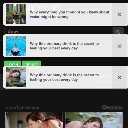
LOGIN
SIGNUP
Menu เมนู