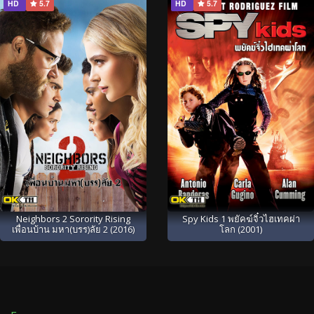
HD
5.7
HD
5.7
Neighbors 2 Sorority Rising
Spy Kids 1 พยัคฆ์จิ๋วไฮเทคผ่า
เพื่อนบ้าน มหา(บรร)ลัย 2 (2016)
โลก (2001)