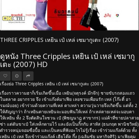
THREE CRIPPLES เหยิน เป๋ เหล่ เซมากูเตะ (2007)
ดูหนัง Three Cripples เหยิน เป๋ เหล่ เซมากู
เตะ (2007) HD
เรื่องย่อ Three Cripples เหยิน เป๋ เหล่ เซมากูเตะ (2007)
เรื่องราวความฮาก็เริ่มเกิดขึ้นเมื่อ เหยิน(จตุรงค์ ม๊กจ๊ก) ชายขับรถสองแถว
ในตลาด อยากรวย จึง เข้าแก๊งค์มาเฟีย เลยชวนเพื่อนรัก เหล่ (โก๊ะตี๋ อา
รมณ์บอย) เข้าร่วมด้วยความที่เหล่ ตาเหล่า ความวุ่นวายจึงเกิดขึ้น แต่ทั้ง 2
ให้สัญญาว่า ถ้าเหยินตายเหยินจะมอบฟันให้เหล่ ถ้าเหล่ตายเหล่จะมอบตา
ให้เหยิน ทั้ง 2 จึงตัดสินใจชวน เป๋ (พิชญนาฎ สาขากร) แม่ค้าที่ขายปลาสวย
ซ่า แต่ดันขาเป๋ ใส่เหล็กดามไว้ และยังเป็นกิ๊กกับ สาหัส (ธนกฤต พานิชวิทย์)
ตำรวจหนุ่มจอมซื่อบื้อ และเป็นคนที่ฟังอะไรไม่รู้เรื่อง เข้าร่วมแก๊งค์ด้วย ทั้ง
เหยิน เป๋ เหล่ จึงเข้าร่วมแก๊งค์ เฮียโต๊ด กึ้ง (เฉลิมชัย มหากิจศิริ) มาเฟียคุม