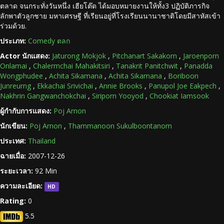
ตลาด จนกระทั่งวันหนึ่ง เฮียโต๊ด ได้มอบหมายงานให้ทั้ง3 ปฏิบัติภารกิจ
ลักพาตัวลูกชาย มหาเศรษฐี ที่เรียนอยู่ที่โรงเรียนนานาชาติโดยมีสาหัสเข้า
ร่วมด้วย.
ประเภท:
Comedy ตลก
Actor นักแสดง:
Jaturong Mokjok
,
Pitchanart Sakakorn
,
Jaroenporn
Onlamai
,
Chalermchai Mahakitsiri
,
Tanakrit Panitchwit
,
Panadda
Wongphudee
,
Achita Sikamana
,
Achita Sikamana
,
Boriboon
Junreurng
,
Ekkachai Srivichai
,
Annie Brooks
,
Panupol Joe Eakpech
,
Nakhrin Gangwanchokchai
,
Siriporn Yooyod
,
Chookiat Iamsook
ผู้กำกับการแสดง:
Poj Arnon
นักเขียน:
Poj Arnon
,
Thammanoon Sukulboontanom
ประเทศ:
Thailand
ฉายเมื่อ:
2007-12-26
ระยะเวลา:
92 Min
ความละเอียด:
HD
Rating:
0
5.5