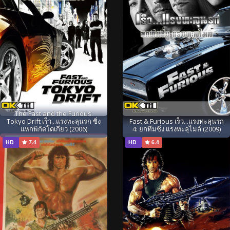
The Fast and the Furious:
Tokyo Drift เร็ว...แรงทะลุนรก ซิ่ง
Fast & Furious เร็ว...แรงทะลุนรก
แหกพิกัดโตเกียว (2006)
4: ยกทีมซิ่ง แรงทะลุไมล์ (2009)
HD
7.4
HD
6.4