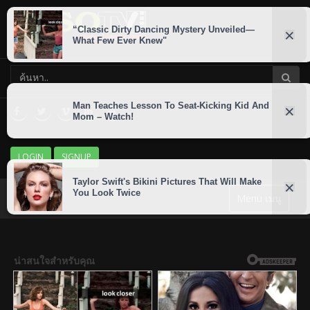
LOGIN
SIGNUP
Menu เมนู