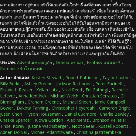
ความต้องการอยู่กับเขาทำให้เธอตัดสินใจทำเรื่องที่อันตรายมากขึ้นเรื่อยๆ
ด้วยความช่วยเหลือของ เจคอบ (เทย์เลอร์ เลาท์เนอร์) เพื่อนในสมัยเด็กของ
เบลล่า และเป็นสมาชิกของเผ่าควิลยูต ที่เข้ามาช่วยซ่อมมอเซอร์ไซด์ให้กับ
เบลล่า หัวใจที่เย็นดั่งน้ำแข็งของเธอก็เริ่มได้รับไออุ่นจากมิตรภาพของ เจ
คอบ ชายหนุ่มผู้มีความลับเป็นของตัวเองเช่นกัน เมื่อ เบลล่า เดินท่องเข้าไป
ในป่าคนเดียว เธอก็พบว่าตัวเองเผชิญหน้ากับแวมไพร์หน้าเก่า เพียงแต่ก็มีฝูง
หมาป่าลึกลับเข้ามาช่วยเธอจากอันตราย จนในที่สุด เบลล่า ก็ได้เรียนรู้ถึง
ความลับของ เจคอบ รวมถึงจุดประสงค์ที่แท้จริงของ เอ็ดเวิร์ด ที่จากเธอไป
เบลล่า ต้องฝ่าฟันในการพบกันอีกครั้งระหว่างเธอและบุรุษอันเป็นที่รัก
ประเภท:
Adventure ผจญภัย
,
Drama ดราม่า
,
Fantasy แฟนตาซี
,
Romance รักโรแมนติก
Actor นักแสดง:
Kristen Stewart
,
Robert Pattinson
,
Taylor Lautner
,
Billy Burke
,
Ashley Greene
,
Jackson Rathbone
,
Peter Facinelli
,
Elizabeth Reaser
,
Kellan Lutz
,
Nikki Reed
,
Edi Gathegi
,
Rachelle
Lefevre
,
Anna Kendrick
,
Michael Welch
,
Christian Serratos
,
Gil
Birmingham
,
Graham Greene
,
Michael Sheen
,
Jamie Campbell
Bower
,
Dakota Fanning
,
Christopher Heyerdahl
,
Cameron Bright
,
Justin Chon
,
Tyson Houseman
,
Daniel Cudmore
,
Charlie Bewley
,
Chaske Spencer
,
Kiowa Gordon
,
Alex Meraz
,
Bronson Pelletier
,
Tinsel Korey
,
Justine Wachsberger
,
Noot Seear
,
Russell Roberts
,
Adrien Dorval
,
Michael Adamthwaite
,
Christina Jastrzembska