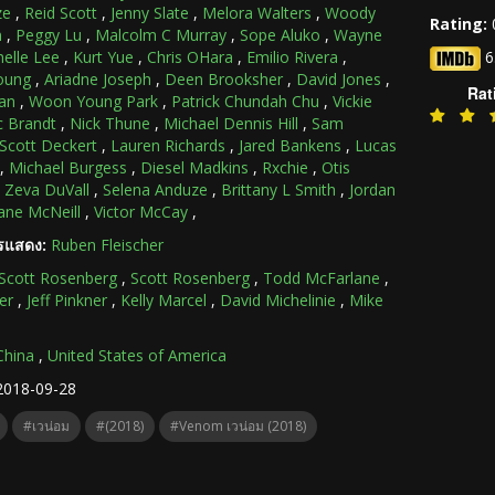
ze
,
Reid Scott
,
Jenny Slate
,
Melora Walters
,
Woody
Rating:
n
,
Peggy Lu
,
Malcolm C Murray
,
Sope Aluko
,
Wayne
elle Lee
,
Kurt Yue
,
Chris OHara
,
Emilio Rivera
,
6
oung
,
Ariadne Joseph
,
Deen Brooksher
,
David Jones
,
Rat
an
,
Woon Young Park
,
Patrick Chundah Chu
,
Vickie
 Brandt
,
Nick Thune
,
Michael Dennis Hill
,
Sam
Scott Deckert
,
Lauren Richards
,
Jared Bankens
,
Lucas
,
Michael Burgess
,
Diesel Madkins
,
Rxchie
,
Otis
,
Zeva DuVall
,
Selena Anduze
,
Brittany L Smith
,
Jordan
ane McNeill
,
Victor McCay
,
ารแสดง:
Ruben Fleischer
Scott Rosenberg
,
Scott Rosenberg
,
Todd McFarlane
,
er
,
Jeff Pinkner
,
Kelly Marcel
,
David Michelinie
,
Mike
China
,
United States of America
2018-09-28
#เวน่อม
#(2018)
#Venom เวน่อม (2018)