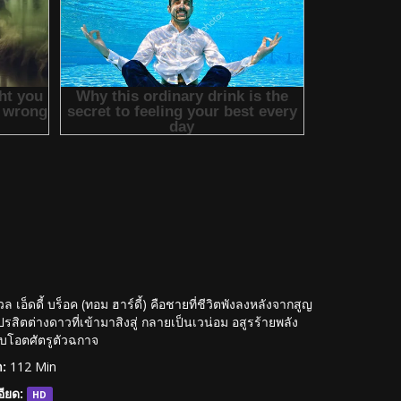
อ็ดดี้ บร็อค (ทอม ฮาร์ดี้) คือชายที่ชีวิตพังลงหลังจากสูญ
ปรสิตต่างดาวที่เข้ามาสิงสู่ กลายเป็นเวน่อม อสูรร้ายพลัง
มไบโอตศัตรูตัวฉกาจ
:
112 Min
ียด:
HD