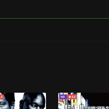
.3
HD
6.2