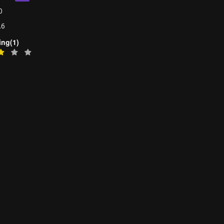
0
.6
ing(1)