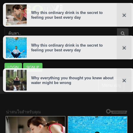
LOGIN
SIGNUP
Menu เมนู