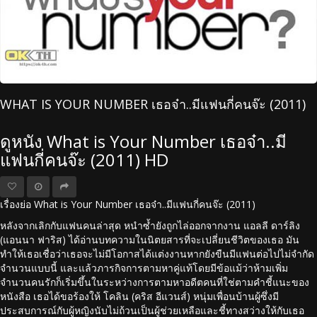
WHAT IS YOUR NUMBER เธอจ๋า..มีแฟนกี่คนจ๊ะ (2011)
ดูหนัง What is Your Number เธอจ๋า..มี
แฟนกี่คนจ๊ะ (2011) HD
เรื่องย่อ What is Your Number เธอจ๋า..มีแฟนกี่คนจ๊ะ (2011)
หลังจากเลิกกับแฟนคนล่าสุด หนำซ้ำยังถูกไล่ออกจากงาน แอลลี ดาร์ลิง
(แอนนา ฟาริส) ได้อ่านบทความในนิตยสารที่จะเปลี่ยนชีวิตของเธอ มัน
ทำให้เธอเชื่อว่าเธอจะไม่มีโอกาสได้แต่งงานหากยังขืนมีแฟนต่อไปไม่จำกัด
จำนวนแบบนี้ และแล้วภารกิจการตามหาคู่แท้โดยมีข้อแม้ว่าห้ามเพิ่ม
จำนวนคนรักก็เริ่มขึ้นในระหว่างการตามหาอดีตคนที่ใช่ตามคำชี้แนะของ
หนังสือ เธอได้ขอร้องให้ โคลิน (คริส อีแวนส์) หนุ่มเพื่อนบ้านผู้ซึ่งมี
ประสบการณ์กับผู้หญิงนับไม่ถ้วนเป็นผู้ช่วยเหลือและชี้ทางสว่างให้กับเธอ