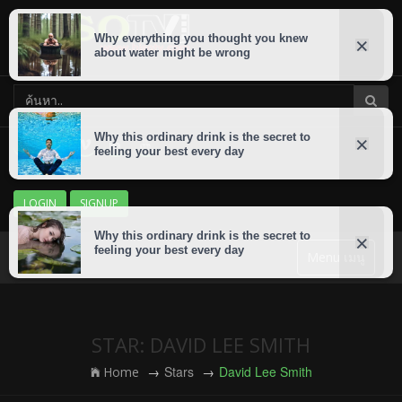
LOGIN
SIGNUP
Menu เมนู
STAR: DAVID LEE SMITH
Stars
David Lee Smith
Home