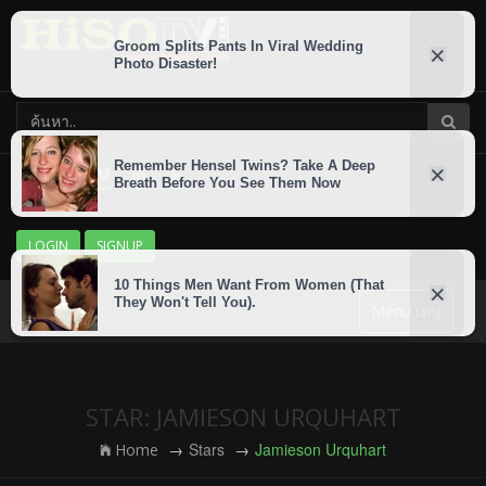
LOGIN
SIGNUP
Menu เมนู
STAR: JAMIESON URQUHART
Stars
Jamieson Urquhart
Home