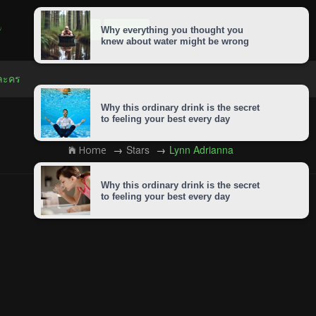
LOGIN
SIGNUP
 ละคร
Stars
Lynn Adrianna
Home