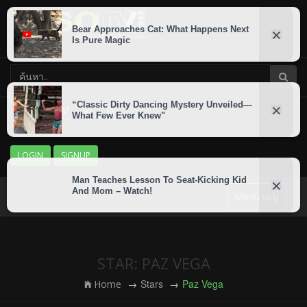
LOGIN
SIGNUP
Menu เมนู
STAR: PAZ VEGA
Stars
Paz Vega
Home