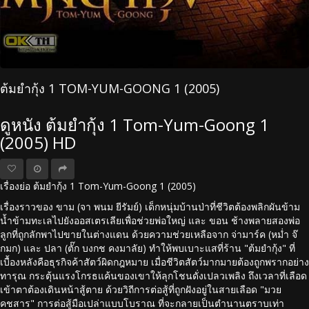
ต้มยํากุ้ง 1 TOM-YUM-GOONG 1 (2005)
ดูหนัง ต้มยํากุ้ง 1 Tom-Yum-Goong 1
(2005) HD
เรื่องย่อ ต้มยํากุ้ง 1 Tom-Yum-Goong 1 (2005)
เรื่องราวของ ขาม (จา พนม ยีรัมย์) เด็กหนุ่มบ้านป่าที่ชีวิตต้องพลิกผันข้าม
น้ำข้ามทะเลไปยังออสเตรเลียเพื่อช่วยพ่อใหญ่ และ ขอน ช้างพลายสองพ่อ
ลูกที่ถูกลักพาไปขายในต่างแดน ด้วยความช่วยเหลือจาก จ่ามาร์ค (หม่ำ จ๊
กมก) และ ปลา (ตั๊ก บงกช คงมาลัย) ทำให้พบเบาะแสที่ร้าน "ต้มยำกุ้ง" ที่
เบื้องหลังคือธุรกิจค้าสัตว์ผิดกฎหมาย เมื่อชีวิตสัตว์มากมายต้องถูกพรากอย่าง
ทารุณ กระตุ้นแรงโกรธแค้นของเขาให้ลุกโชนดั่งเปลวเพลิง ถึงเวลาที่เลือด
เข้าตาต้องเดินหน้าสู้ตาย ด้วยวิถีการต่อสู้ที่ถูกฝังอยู่ในสายเลือด "มวย
คชสาร" การต่อสู้มือเปล่าแบบโบราณ ที่จะกลายเป็นตำนานตราบเท่า