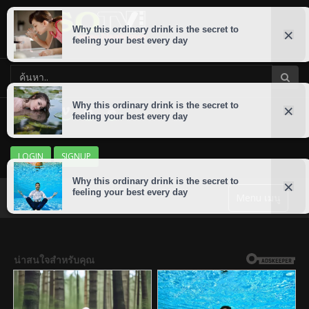
LOGIN
SIGNUP
Menu เมนู