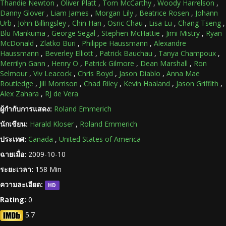
Thandie Newton
,
Oliver Platt
,
Tom McCarthy
,
Woody Harrelson
,
Danny Glover
,
Liam James
,
Morgan Lily
,
Beatrice Rosen
,
Johann
Urb
,
John Billingsley
,
Chin Han
,
Osric Chau
,
Lisa Lu
,
Chang Tseng
,
Blu Mankuma
,
George Segal
,
Stephen McHattie
,
Jimi Mistry
,
Ryan
McDonald
,
Zlatko Buri
,
Philippe Haussmann
,
Alexandre
Haussmann
,
Beverley Elliott
,
Patrick Bauchau
,
Tanya Champoux
,
Merrilyn Gann
,
Henry O
,
Patrick Gilmore
,
Dean Marshall
,
Ron
Selmour
,
Viv Leacock
,
Chris Boyd
,
Jason Diablo
,
Anna Mae
Routledge
,
Jill Morrison
,
Chad Riley
,
Kevin Haaland
,
Jason Griffith
,
Alex Zahara
,
RJ de Vera
ผู้กำกับการแสดง:
Roland Emmerich
นักเขียน:
Harald Kloser
,
Roland Emmerich
ประเทศ:
Canada
,
United States of America
ฉายเมื่อ:
2009-10-10
ระยะเวลา:
158 Min
ความละเอียด:
HD
Rating:
0
5.7