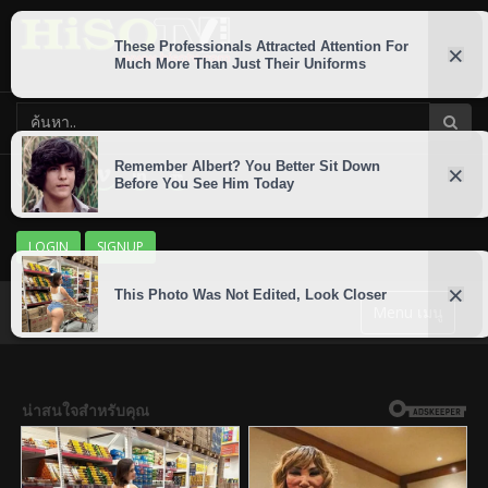
LOGIN
SIGNUP
Menu เมนู