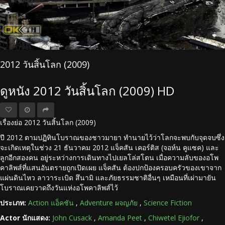
2012 วันสิ้นโลก (2009)
ดูหนัง 2012 วันสิ้นโลก (2009) HD
เรื่องย่อ 2012 วันสิ้นโลก (2009)
ปี 2012 ตามปฏิทินโบราณของชาวมายา ทำนายไว้ว่าโลกจะพบกับจุดจบซึ่ง
จะเกิดเหตุในช่วง 21 ธันวาคม 2012 แจ็คสัน เคอร์ติส (จอห์น คูแซค) และ
ลูกอีกสองคน อยู่ระหว่างการเดินทางไปเยลโล่สโตน เมื่อความลับของอโพ
คาลิพส์ที่แสนอันตรายถูกเปิดเผย แจ็คสัน ต้องปกป้องครอบครัวของเขาจาก
แผ่นดินไหว ลาวาระเบิด สึนามิ และภัยธรรมชาติอื่นๆ เหมือนที่เผ่ามายัน
โบราณเคยวาดถึงวันแห่งอโพคาลิพส์ไว้
ประเภท:
Action แอ็คชัน
,
Adventure ผจญภัย
,
Science Fiction
Actor นักแสดง:
John Cusack
,
Amanda Peet
,
Chiwetel Ejiofor
,