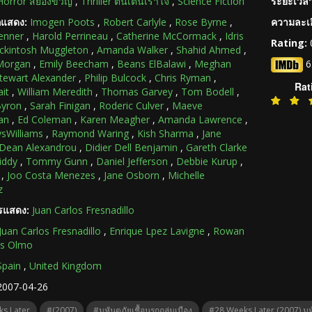
Horror สยองขวัญ
,
Thriller ตื่นเต้นเร้าใจ
,
Science Fiction
ระยะเวลา
กแสดง:
Imogen Poots
,
Robert Carlyle
,
Rose Byrne
,
ความละเอ
enner
,
Harold Perrineau
,
Catherine McCormack
,
Idris
Rating:
ckintosh Muggleton
,
Amanda Walker
,
Shahid Ahmed
,
 Morgan
,
Emily Beecham
,
Beans ElBalawi
,
Meghan
6
tewart Alexander
,
Philip Bulcock
,
Chris Ryman
,
Rat
ait
,
William Meredith
,
Thomas Garvey
,
Tom Bodell
,
Byron
,
Sarah Finigan
,
Roderic Culver
,
Maeve
an
,
Ed Coleman
,
Karen Meagher
,
Amanda Lawrence
,
sWilliams
,
Raymond Waring
,
Kish Sharma
,
Jane
Dean Alexandrou
,
Didier Dell Benjamin
,
Gareth Clarke
iddy
,
Tommy Gunn
,
Daniel Jefferson
,
Debbie Kurup
,
,
Joo Costa Menezes
,
Jane Osborn
,
Michelle
z
ารแสดง:
Juan Carlos Fresnadillo
Juan Carlos Fresnadillo
,
Enrique Lpez Lavigne
,
Rowan
ss Olmo
Spain
,
United Kingdom
2007-04-26
s Later
#(2007)
#มหันตภัยเชื้อนรกถล่มเมือง
#28 Weeks Later (2007) มหั