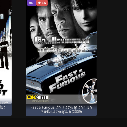
HD
6.6
Drift
กียว
Fast & Furious เร็ว...แรงทะลุนรก 4: ยก
ทีมซิ่ง แรงทะลุไมล์ (2009)