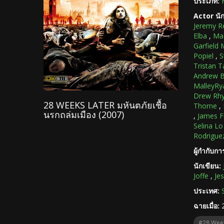
ประเภท:
Actor นั
Jeremy R
Elba
,
Ma
Garfield
Popiel
,
S
Tristan T
Andrew 
MalleyRy
Drew Rhy
28 WEEKS LATER มหันตภัยเชื้อ
Thorne
,
นรกถล่มเมือง (2007)
,
James F
Selina Lo
Rodrigue
ผู้กำกับก
นักเขียน:
Joffe
,
Je
ประเทศ:
ฉายเมื่อ:
#28 Week