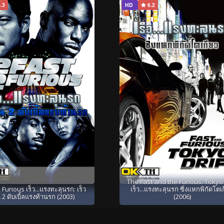
.3
HD
6.2
The Fast and the Furious: Tokyo 
 Furious เร็ว...แรงทะลุนรก: เร็ว
เร็ว...แรงทะลุนรก ซิ่งแหกพิกัดโตเ
 2 ดับเบิ้ลแรงท้านรก (2003)
(2006)