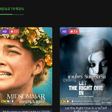
คุณอาจชอบ
HD
7.1
HD
7.5
Let the Right One In แวมไพร์
Midsommar เทศกาลสยอง (2019)
รัตติกาลรัก (2008)