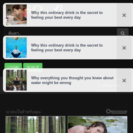
LOGIN
SIGNUP
Menu เมนู