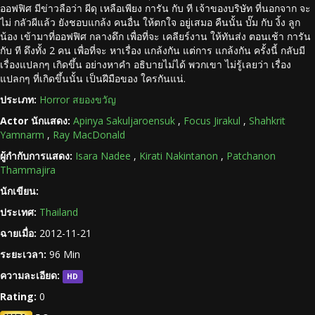
ออฟฟิศ มีข่าวลือว่า ผีดุ เหลือเพียง การัน กับ ที เจ้าของบริษัท ที่นอกจาก จะ
ไม่ กลัวผีแล้ว ยังชอบแกล้ง คนอื่น ให้ตกใจ อยู่เสมอ คืนนั้น บั๊ม กับ งิ้ง ลูก
น้อง เข้ามาที่ออฟฟิศ กลางดึก เพื่อที่จะ เคลียร์งาน ให้ทันส่ง ตอนเช้า การัน
กับ ที ดึงทั้ง 2 คน เพื่อที่จะ หาเรื่อง แกล้งกัน แต่การ แกล้งกัน ครั้งนี้ กลับมี
เรื่องแปลกๆ เกิดขึ้น อย่างหาคำ อธิบายไม่ได้ พวกเขา ไม่รู้เลยว่า เรื่อง
แปลกๆ ที่เกิดขึ้นนั้น เป็นฝีมือของ ใครกันแน่.
ประเภท:
Horror สยองขวัญ
Actor นักแสดง:
Apinya Sakuljaroensuk
,
Focus Jirakul
,
Shahkrit
Yamnarm
,
Ray MacDonald
ผู้กำกับการแสดง:
Isara Nadee
,
Kirati Nakintanon
,
Patchanon
Thammajira
นักเขียน:
ประเทศ:
Thailand
ฉายเมื่อ:
2012-11-21
ระยะเวลา:
96 Min
ความละเอียด:
HD
Rating:
0