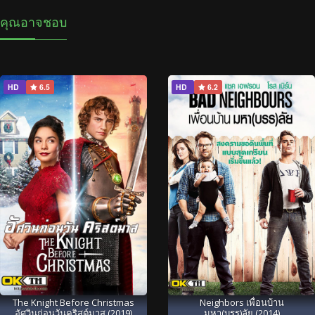
คุณอาจชอบ
HD
6.5
HD
6.2
The Knight Before Christmas
Neighbors เพื่อนบ้าน
อัศวินก่อนวันคริสต์มาส (2019)
มหา(บรร)ลัย (2014)