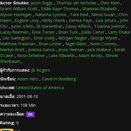
Actor นักแสดง:
Jason Biggs
,
Thomas Ian Nicholas
,
Chris Klein
,
Seann William Scott
,
Eddie Kaye Thomas
,
Shannon Elizabeth
,
Alyson Hannigan
,
Natasha Lyonne
,
Tara Reid
,
Mena Suvari
,
Chris
Owen
,
Eugene Levy
,
Molly Cheek
,
Denise Faye
,
Lisa Arturo
,
John
Cho
,
Justin Isfeld
,
Eli Marienthal
,
Casey Affleck
,
Tsianina Joelson
,
Lacey Beeman
,
Bree Turner
,
Brian Turk
,
Joelle Carter
,
Larry Drake
,
Lee Garlington
,
Ernie Lively
,
Morgan Nagler
,
George Wyner
,
Matthew Frauman
,
Brian Lester
,
Nigel Gibbs
,
Kevin Cooney
,
Marilyn Brett
,
JoAnna Garcia
,
Jesse Heiman
,
Jack Wallace
,
Serah
DLaine
,
Nora Zehetner
,
Luke Edwards
,
Adam Brody
,
Steven
Shenbaum
,
ผู้กำกับการแสดง:
JB Rogers
นักเขียน:
Adam Herz
,
David H Steinberg
ประเทศ:
United States of America
ฉายเมื่อ:
2001-08-10
ระยะเวลา:
108 Min
ความละเอียด:
HD
Rating:
0