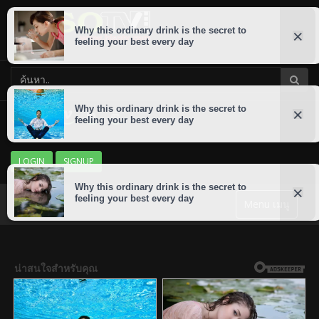
LOGIN
SIGNUP
Menu เมนู