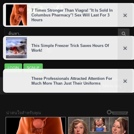
LOGIN
SIGNUP
Menu เมนู