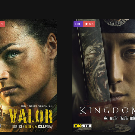
.1
HD
8.3