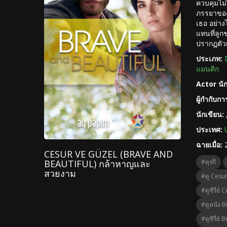
ควบคุมไม่
ภรรยาของ
เธอ อย่า
แทนที่ลูก
ปรากฏตัวเ
ประเภท:
แมนติก
Actor นั
ผู้กำกับก
นักเขียน:
ประเทศ:
ฉายเมื่อ:
CESUR VE GÜZEL (BRAVE AND
#ตุรกี
BEAUTIFUL) กล้าหาญและ
สวยงาม
#ดู Cesu
#ดูซีรีย์
#ดูหนัง 
#ดูซีรี่ย์