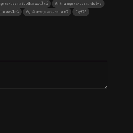
าญและสวยงาม Subthai ออนไลน์
#กล้าหาญและสวยงาม ซับไทย
งาม ออนไลน์
#ดูกล้าหาญและสวยงาม ฟรี
#ดูซีรีย์