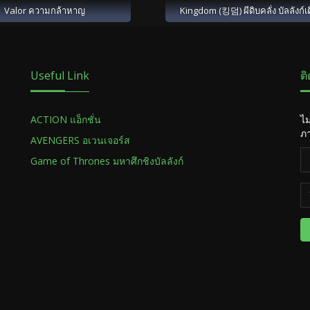
Valor ความกล้าหาญ
Kingdom (킹덤) ผีดิบคลั่ง บัลลังก์เ
Useful Link
ต
ACTION แอ็กชั่น
ไม
ภา
AVENGERS อเวนเจอร์ส
Game of Thrones มหาศึกชิงบัลลังก์