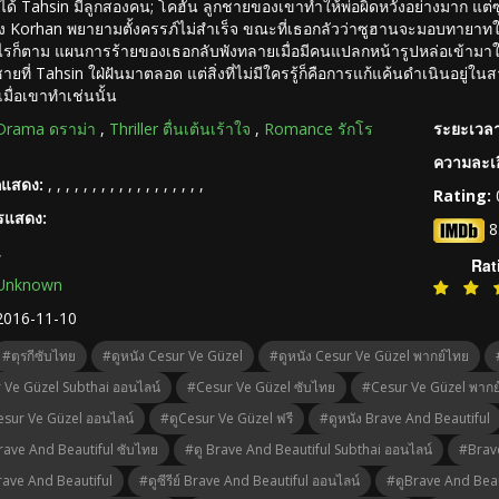
ได้ Tahsin มีลูกสองคน; โคฮัน ลูกชายของเขาทำให้พ่อผิดหวังอย่างมาก แ
 Korhan พยายามตั้งครรภ์ไม่สำเร็จ ขณะที่เธอกลัวว่าซูฮานจะมอบทายาทให
งไรก็ตาม แผนการร้ายของเธอกลับพังทลายเมื่อมีคนแปลกหน้ารูปหล่อเข้ามาใ
ชายที่ Tahsin ใฝ่ฝันมาตลอด แต่สิ่งที่ไม่มีใครรู้ก็คือการแก้แค้นดำเนินอยู่
มื่อเขาทำเช่นนั้น
Drama ดราม่า
,
Thriller ตื่นเต้นเร้าใจ
,
Romance รักโร
ระยะเวลา
ความละเอ
กแสดง:
,
,
,
,
,
,
,
,
,
,
,
,
,
,
,
,
,
,
Rating:
ารแสดง:
8
,
Rat
Unknown
2016-11-10
#ตุรกีซับไทย
#ดูหนัง Cesur Ve Güzel
#ดูหนัง Cesur Ve Güzel พากย์ไทย
r Ve Güzel Subthai ออนไลน์
#Cesur Ve Güzel ซับไทย
#Cesur Ve Güzel พากย
 Cesur Ve Güzel ออนไลน์
#ดูCesur Ve Güzel ฟรี
#ดูหนัง Brave And Beautiful
Brave And Beautiful ซับไทย
#ดู Brave And Beautiful Subthai ออนไลน์
#Brave
 Brave And Beautiful
#ดูซีรีย์ Brave And Beautiful ออนไลน์
#ดูBrave And Beau