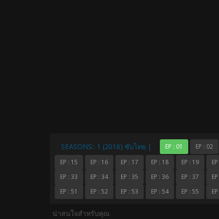
SEASONS:: 1 (2016) ซับไทย |
EP : 01
EP : 02
EP : 15
EP : 16
EP : 17
EP : 18
EP : 19
EP
EP : 33
EP : 34
EP : 35
EP : 36
EP : 37
EP
EP : 51
EP : 52
EP : 53
EP : 54
EP : 55
EP