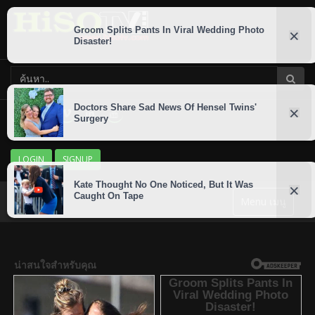
LOGIN
SIGNUP
Menu เมนู