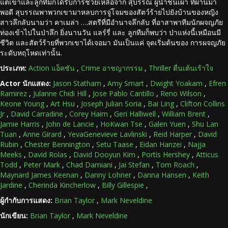
แต่เขาและลูกทีมก็ได้รับการช่วยเหลือจาก สุบรรณ ผู้นำชนเผ่า ที่ผ่านมา
พอดี สุบรรณพาพวกเขามาหลบการจู่โจมของสัตว์ร้ายไปยังบ้านของหญิง
สาวลึกลับนามว่า คาเมล่า ….สตรีที่มีอำนาจลึกลับ ที่อาสาพาทีมนักผจญภัย
ท่องเข้าไปในป่าลึก ยิ่งนานวัน แลร์รี่ และ ลูกทีมก็พบว่า ป่าแห่งนี้เหมือนมี
ชีวิต และสัตว์ร้ายที่พวกเขาได้เจอมา มันเป็นแค่ จุดเริ่มต้นของ การผจญภัย
ระดับหฤโหดเท่านั้น.
ประเภท:
Action แอ็คชัน
,
Crime อาชญากรรม
,
Thriller ตื่นเต้นเร้าใจ
Actor นักแสดง:
Jason Statham
,
Amy Smart
,
Dwight Yoakam
,
Efren
Ramirez
,
Julanne Chidi Hill
,
Jose Pablo Cantillo
,
Reno Wilson
,
Keone Young
,
Art Hsu
,
Joseph Julian Soria
,
Bai Ling
,
Clifton Collins
Jr
,
David Carradine
,
Corey Haim
,
Geri Halliwell
,
William Brent
,
Jamie Harris
,
John de Lancie
,
HoKwan Tse
,
Galen Yuen
,
Shu Lan
Tuan
,
Anne Girard
,
YevaGenevieve Lavlinski
,
Reid Harper
,
David
Rubin
,
Chester Bennington
,
Setu Taase
,
Eidan Hanzei
,
Najja
Meeks
,
David Rolas
,
David Dooyun Kim
,
Portis Hershey
,
Atticus
Todd
,
Peter Mark
,
Chad Damiani
,
Jai Stefan
,
Tom Roach
,
Maynard James Keenan
,
Danny Lohner
,
Danna Hansen
,
Keith
Jardine
,
Cherinda Kincherlow
,
Billy Gillespie
,
ผู้กำกับการแสดง:
Brian Taylor
,
Mark Neveldine
นักเขียน:
Brian Taylor
,
Mark Neveldine