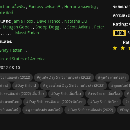
Action แอ็คชัน
,
Fantasy แฟนตาซี
,
Horror สยองขวัญ
,
ระยะเวลา
็ตฟลิกซ์
ความละเอ
กแสดง:
Jamie Foxx
,
Dave Franco
,
Natasha Liu
Rating:
,
Meagan Good
,
,
Snoop Dogg
,
,
,
Scott Adkins
,
Peter
,
,
,
,
,
,
Massi Furlan
6
ารแสดง:
Rat
Shay Hatten
,
,
United States of America
2022-08-10
t งานต้องล่า (2022)
#ดูหนัง Day Shift งานต้องล่า (2022)
#ดูหนัง งานต้องล่า
ล่าhd
#Day Shifthd
# ดูออนไลน์ Day Shift งานต้องล่า (2022)
#ดูออนไลน์ 
t งานต้องล่า (2022) เต็มเรื่อง
#Day Shift เต็มเรื่อง
#งานต้องล่า เต็มเรื่อง
#
ล่า พากย์ไทย
# Day Shift งานต้องล่า (2022) ซับไทย
#Day Shift ซับไทย
#ง
hift ออนไลน์
#ดู งานต้องล่า ออนไลน์
# Day Shift งานต้องล่า (2022)
#Day S