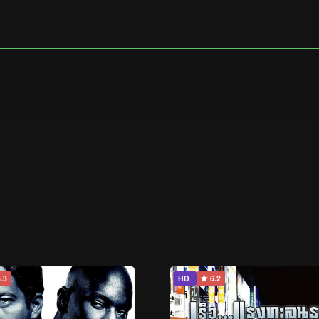
.3
HD
6.2