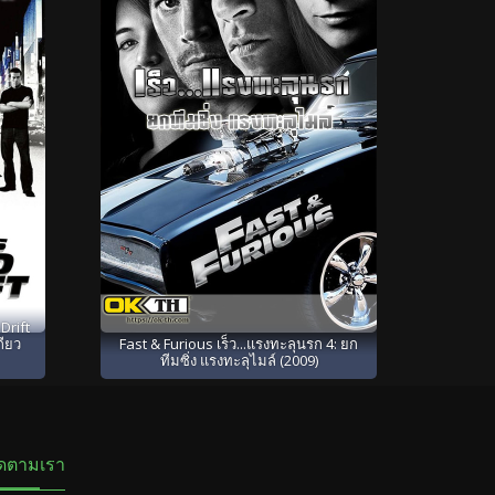
Drift
กียว
Fast & Furious เร็ว...แรงทะลุนรก 4: ยก
ทีมซิ่ง แรงทะลุไมล์ (2009)
ิดตามเรา