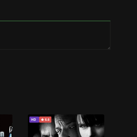
HD
6.6