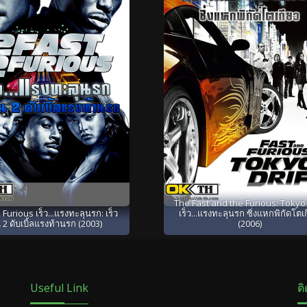
The Fast and the Furious: Tokyo 
 Furious เร็ว...แรงทะลุนรก: เร็ว
เร็ว...แรงทะลุนรก ซิ่งแหกพิกัดโตเ
 2 ดับเบิ้ลแรงท้านรก (2003)
(2006)
Useful Link
ต