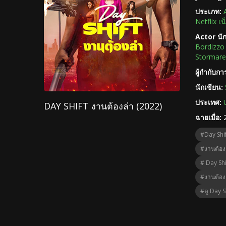
ประเภท:
Netflix เน
Actor นั
Bordizzo
Stormare
ผู้กำกับก
นักเขียน:
ประเทศ:
DAY SHIFT งานต้องล่า (2022)
ฉายเมื่อ:
#Day Shif
#งานต้อง
# Day Shif
#งานต้อง
#ดู Day S