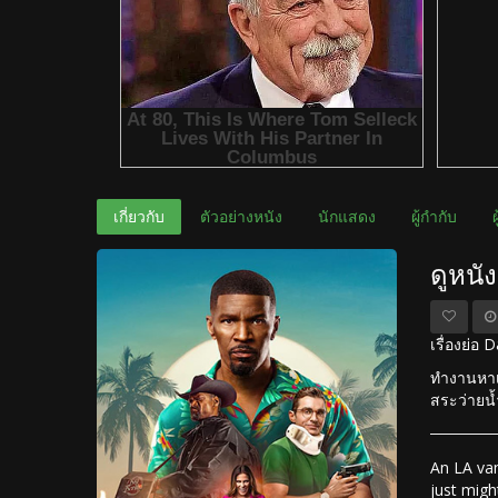
เกี่ยวกับ
ตัวอย่างหนัง
นักแสดง
ผู้กำกับ
ดูหนั
เรื่องย่อ 
ทำงานหาเล
สระว่ายน้
An LA vam
just might