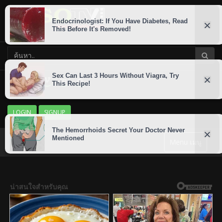
LOGIN
SIGNUP
Menu เมนู