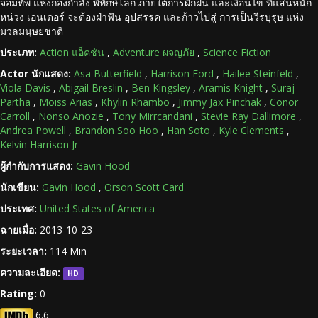
จอมทัพ แห่งกองกำลัง พิทักษ์โลก ภายใต้การฝึกฝน และเงื่อนไข ที่แสนหนัก
หน่วง เอนเดอร์ จะต้องฝ่าฟัน อุปสรรค และก้าวไปสู่ การเป็นวีรบุรุษ แห่ง
มวลมนุษยชาติ
ประเภท:
Action แอ็คชัน
,
Adventure ผจญภัย
,
Science Fiction
Actor นักแสดง:
Asa Butterfield
,
Harrison Ford
,
Hailee Steinfeld
,
Viola Davis
,
Abigail Breslin
,
Ben Kingsley
,
Aramis Knight
,
Suraj
Partha
,
Moiss Arias
,
Khylin Rhambo
,
Jimmy Jax Pinchak
,
Conor
Carroll
,
Nonso Anozie
,
Tony Mirrcandani
,
Stevie Ray Dallimore
,
Andrea Powell
,
Brandon Soo Hoo
,
Han Soto
,
Kyle Clements
,
Kelvin Harrison Jr
ผู้กำกับการแสดง:
Gavin Hood
นักเขียน:
Gavin Hood
,
Orson Scott Card
ประเทศ:
United States of America
ฉายเมื่อ:
2013-10-23
ระยะเวลา:
114 Min
ความละเอียด:
HD
Rating:
0
6.6