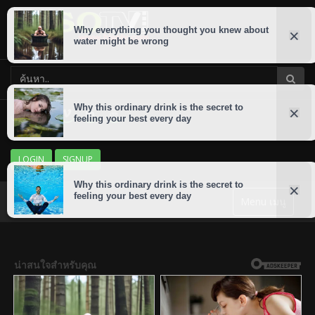
LOGIN
SIGNUP
Menu เมนู