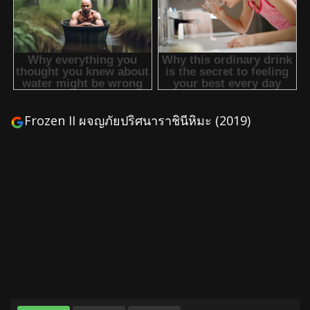
Frozen II ผจญภัยปริศนาราชินีหิมะ (2019)