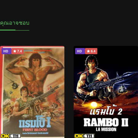
คุณอาจชอบ
HD
7.4
HD
6.4