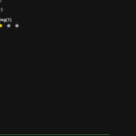
0
.5
ing(1)