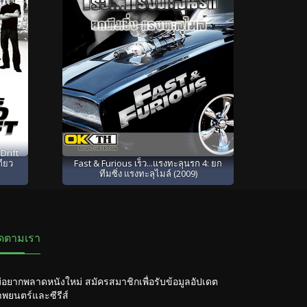
Drift
กียว
Fast & Furious เร็ว...แรงทะลุนรก 4: ยก
ทีมซิ่ง แรงทะลุไมล์ (2009)
ิดตามเรา
่อยากพลาดหนังใหม่ สมัครสมาชิกเพื่อรับข้อมูลอัปเดต
พยนตร์และซีรีส์