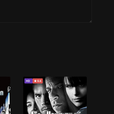
HD
6.6