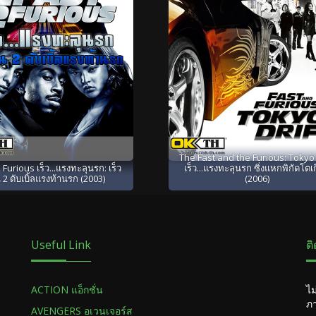
The Fast and the Furious: Tokyo 
 Furious เร็ว...แรงทะลุนรก: เร็ว
เร็ว...แรงทะลุนรก ซิ่งแหกพิกัดโตเ
 2 ดับเบิ้ลแรงท้านรก (2003)
(2006)
Useful Link
ต
ACTION แอ็กชั่น
ไม
ภา
AVENGERS อเวนเจอร์ส