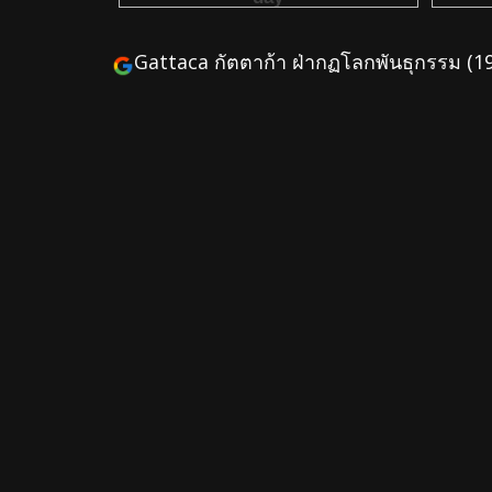
Gattaca กัตตาก้า ฝ่ากฏโลกพันธุกรรม (1