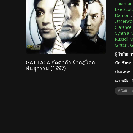
Thurman
Lee Scot
Damon
,
Underwo
Clarence
Cynthia M
Russell M
Ginter
,
G
ผู้กำกับก
GATTACA กัตตาก้า ฝ่ากฏโลก
นักเขียน:
พันธุกรรม (1997)
ประเทศ:
ฉายเมื่อ:
#Gattac