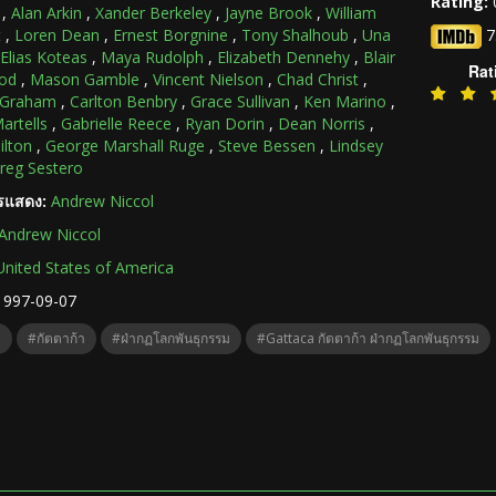
Rating:
,
Alan Arkin
,
Xander Berkeley
,
Jayne Brook
,
William
t
,
Loren Dean
,
Ernest Borgnine
,
Tony Shalhoub
,
Una
7
Elias Koteas
,
Maya Rudolph
,
Elizabeth Dennehy
,
Blair
Rat
od
,
Mason Gamble
,
Vincent Nielson
,
Chad Christ
,
 Graham
,
Carlton Benbry
,
Grace Sullivan
,
Ken Marino
,
artells
,
Gabrielle Reece
,
Ryan Dorin
,
Dean Norris
,
ilton
,
George Marshall Ruge
,
Steve Bessen
,
Lindsey
reg Sestero
ารแสดง:
Andrew Niccol
Andrew Niccol
United States of America
1997-09-07
a
#กัตตาก้า
#ฝ่ากฏโลกพันธุกรรม
#Gattaca กัตตาก้า ฝ่ากฏโลกพันธุกรรม