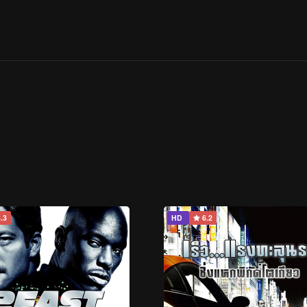
.3
HD
6.2