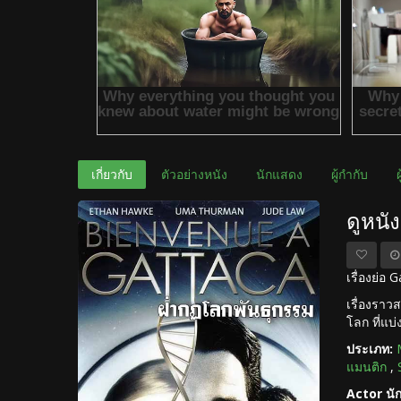
เกี่ยวกับ
ตัวอย่างหนัง
นักแสดง
ผู้กำกับ
ดูหนั
เรื่องย่อ
เรื่องราว
โลก ที่แบ
ประเภท:
แมนติก
,
Actor นั