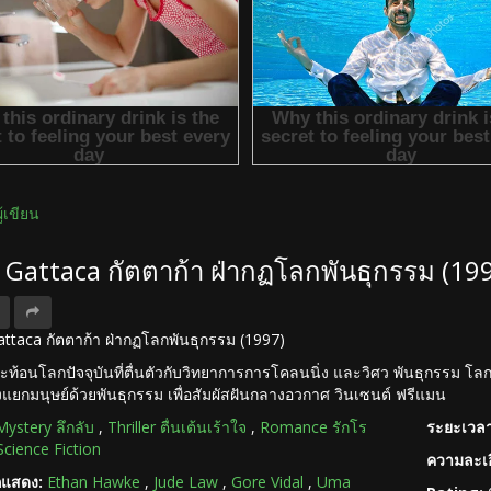
ผู้เขียน
ง Gattaca กัตตาก้า ฝ่ากฏโลกพันธุกรรม (19
 Gattaca กัตตาก้า ฝ่ากฏโลกพันธุกรรม (1997)
สะท้อนโลกปัจจุบันที่ตื่นตัวกับวิทยาการการโคลนนิ่ง และวิศว พันธุกรรม โล
่งแยกมนุษย์ด้วยพันธุกรรม เพื่อสัมผัสฝันกลางอวกาศ วินเซนต์ ฟรีแมน
Mystery ลึกลับ
,
Thriller ตื่นเต้นเร้าใจ
,
Romance รักโร
ระยะเวลา
Science Fiction
ความละเอ
กแสดง:
Ethan Hawke
,
Jude Law
,
Gore Vidal
,
Uma