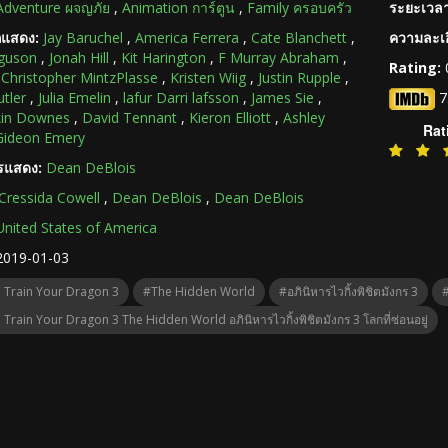
Adventure ผจญภัย
,
Animation การ์ตูน
,
Family ครอบครัว
ระยะเวลา
กแสดง:
Jay Baruchel
,
America Ferrera
,
Cate Blanchett
,
ความละเอ
rguson
,
Jonah Hill
,
Kit Harington
,
F Murray Abraham
,
Rating:
,
Christopher MintzPlasse
,
Kristen Wiig
,
Justin Rupple
,
tler
,
Julia Emelin
,
lafur Darri lafsson
,
James Sie
,
7
kin Downes
,
David Tennant
,
Kieron Elliott
,
Ashley
Rat
Gideon Emery
ารแสดง:
Dean DeBlois
Cressida Cowell
,
Dean DeBlois
,
Dean DeBlois
United States of America
2019-01-03
Train Your Dragon 3
#The Hidden World
#อภินิหารไวกิ้งพิชิตมังกร 3
#
rain Your Dragon 3 The Hidden World อภินิหารไวกิ้งพิชิตมังกร 3 โลกที่ซ่อนอยู่