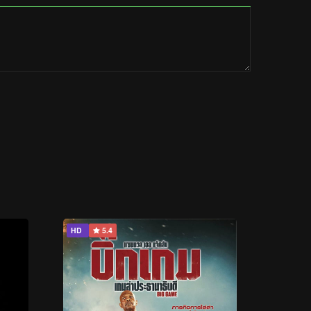
HD
5.4