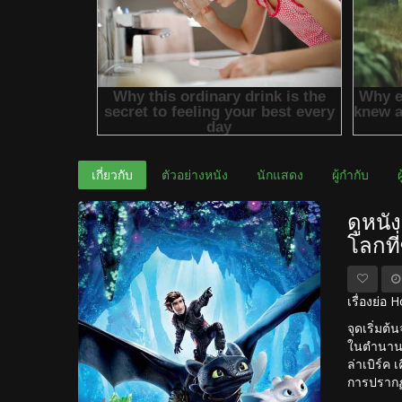
เกี่ยวกับ
ตัวอย่างหนัง
นักแสดง
ผู้กำกับ
ดูหนั
โลกที
เรื่องย่อ
จุดเริ่มต
ในตำนานบท
ล่าเบิร์ค
การปรากฏ