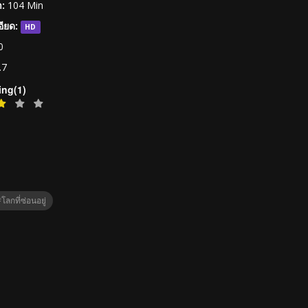
:
104 Min
ียด:
HD
0
.7
ing(1)
โลกที่ซ่อนอยู่