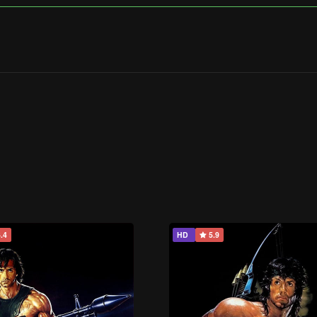
.4
HD
5.9