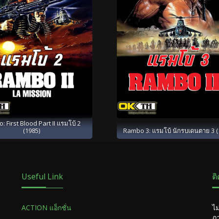
 First Blood Part II แรมโบ้ 2
(1985)
Rambo 3: แรมโบ้ นักรบเดนตาย 3 (
Useful Link
ต
ACTION แอ็กชั่น
ไม
ภา