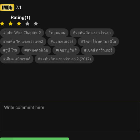
7.1
Rating(1)
#John Wick Chapter 2
#คอมมอน
#จอห์น วิค แรงกว่านรก
#จอห์น วิค แรงกว่านรก2
#มงคลเมเจอร์
#ริคคาโด้ สคามาชิโอ
#รูบี้ โรส
#สหมงคลฟิล์ม
#เคอานู รีฟส์
#เชดส์ ดาร์กเกอร์
#เอียด แม็กเชนส์
#จอห์น วิค แรงกว่านรก 2 (2017)