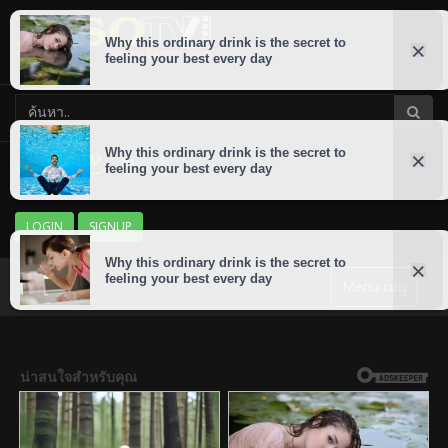
LOGIN
SIGNUP
Menu เมนู