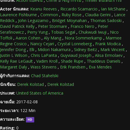
ประเภท:
Action แอ็คชัน
,
Crime อาชญากรรม
,
Thriller ตื่นเต้นเร้าใจ
Actor นักแสดง:
Keanu Reeves
,
Riccardo Scamarcio
,
Ian McShane
,
Laurence Fishburne
,
Common
,
Ruby Rose
,
Claudia Gerini
,
Lance
Reddick
,
John Leguizamo
,
Bridget Moynahan
,
Thomas Sadoski
,
David Patrick Kelly
,
Peter Stormare
,
Franco Nero
,
Peter
Serafinowicz
,
Perry Yung
,
Tobias Segal
,
Chukwudi Iwuji
,
Nico
Toffoli
,
Aaron Cohen
,
Aly Mang
,
Nora Sommerkamp
,
Marmee
Regine Cosico
,
Nancy Cejari
,
Crystal Lonneberg
,
Frank Modica
,
Jennifer Dong
,
Elli
,
Midori Nakamura
,
Sidney Beitz
,
Mark Vincent
,
Justin L Wilson
,
Chris LaPanta
,
Guyviaud Joseph
,
Alisa Ermolaev
,
Kelly Rae LeGault
,
Vadim Kroll
,
Shade Rupe
,
Thaddeus Daniels
,
Margaret Daly
,
Wass Stevens
,
Erik Frandsen
,
Eva Mendes
ผู้กำกับการแสดง:
Chad Stahelski
นักเขียน:
Derek Kolstad
,
Derek Kolstad
ประเทศ:
United States of America
ฉายเมื่อ:
2017-02-08
ระยะเวลา:
122 Min
ความละเอียด:
HD
Rating:
0