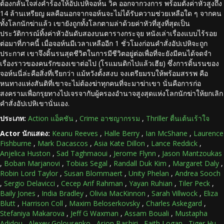
ต้องกลั้นใจส่งคำร้องให้อัปเปหิจอห์น วิค ออกจากวงการ พร้อมตั้งค่าหัวสูงถึง
14 ล้านเหรียญ ผลคือนอกจากจอห์นจะไม่ได้รับความช่วยเหลือใด ๆ จากคน
ทั้งโลกนักฆ่าแล้ว เขายังถูกทั้งโลกตามล่าด้วยค่าหัวที่สูงที่สุดเป็น
ประวัติการณ์ทิ้งค่าหัวอันดับสองบนตารางกระจุย หนังเล่าเรื่องแบบไร้รอย
ต่อมาที่ภาคนี้ เมื่อจอห์นมีเวลาเหลืออีก 1 ชั่วโมงก่อนคำสั่งอัปเปหิจะถูก
ประกาศ เขาจึงดิ้นรนสุดชีวิตในการมีชีวิตอยู่ต่อเพื่อที่จะยังมีคนได้จดจำ
เรื่องราวของคนรักของเขาต่อไป (โรแมนติกไปแล้วเฮีย) ซึ่งการดิ้นรนของ
จอห์นนี่ล่ะคือสิ่งที่เรียกว่า แม้หวังตั้งสงบ จงเตรียมรบให้พร้อมสรรพ คือ
หนทางแห่งสันติที่เขาจะไม่ต้องฆ่าทุกคนที่จะมาฆ่าเขา นั่นคือการก่อ
สงครามเพื่อกรุยทางไปเจรจากับผู้ครองอำนาจสูงสุดแห่งโลกนักฆ่าให้ยกเลิก
คำสั่งอัปเปหิเขานั่นเอง.
ประเภท:
Action แอ็คชัน
,
Crime อาชญากรรม
,
Thriller ตื่นเต้นเร้าใจ
Actor นักแสดง:
Keanu Reeves
,
Halle Berry
,
Ian McShane
,
Laurence
Fishburne
,
Mark Dacascos
,
Asia Kate Dillon
,
Lance Reddick
,
Anjelica Huston
,
Sad Taghmaoui
,
Jerome Flynn
,
Jason Mantzoukas
,
Boban Marjanovi
,
Tobias Segal
,
Randall Duk Kim
,
Margaret Daly
,
Robin Lord Taylor
,
Susan Blommaert
,
Unity Phelan
,
Andrea Sooch
,
Sergio Delavicci
,
Cecep Arif Rahman
,
Yayan Ruhian
,
Tiler Peck
,
Baily Jones
,
India Bradley
,
Olivia MacKinnon
,
Sarah Villwock
,
Eliza
Blutt
,
Harrison Coll
,
Maxim Beloserkovsky
,
Charles Askegard
,
Stefaniya Makarova
,
Jeff G Waxman
,
Assam Bouali
,
Mustapha
Adidou
,
Alexey Golousenko
,
Arjon Bashiri
,
Faith Logan
,
Tiger Hu