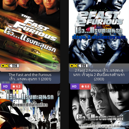
2 Fast 2 Furious เร็ว...แรงทะลุ
The Fast and the Furious
นรก: เร็วคูณ 2 ดับเบิ้ลแรงท้านรก
เร็ว...แรงทะลุนรก 1 (2001)
(2003)
HD
6.2
HD
6.6