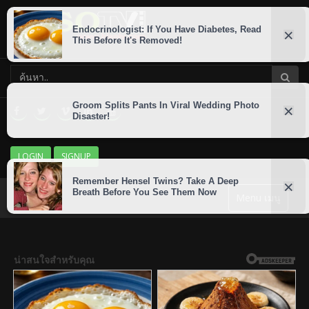
LOGIN
SIGNUP
Menu เมนู