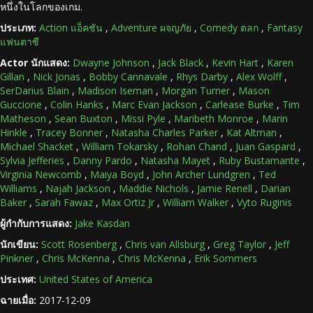
หนึ่งในโลกของเกม.
ประเภท:
Action แอ็คชัน
,
Adventure ผจญภัย
,
Comedy ตลก
,
Fantasy
แฟนตาซี
Actor นักแสดง:
Dwayne Johnson
,
Jack Black
,
Kevin Hart
,
Karen
Gillan
,
Nick Jonas
,
Bobby Cannavale
,
Rhys Darby
,
Alex Wolff
,
SerDarius Blain
,
Madison Iseman
,
Morgan Turner
,
Mason
Guccione
,
Colin Hanks
,
Marc Evan Jackson
,
Carlease Burke
,
Tim
Matheson
,
Sean Buxton
,
Missi Pyle
,
Maribeth Monroe
,
Marin
Hinkle
,
Tracey Bonner
,
Natasha Charles Parker
,
Kat Altman
,
Michael Shacket
,
William Tokarsky
,
Rohan Chand
,
Juan Gaspard
,
Sylvia Jefferies
,
Danny Pardo
,
Natasha Mayet
,
Ruby Bustamante
,
Virginia Newcomb
,
Maiya Boyd
,
John Archer Lundgren
,
Ted
Williams
,
Najah Jackson
,
Maddie Nichols
,
Jamie Renell
,
Darian
Baker
,
Sarah Fawaz
,
Max Ortiz Jr
,
William Walker
,
Vyto Ruginis
ผู้กำกับการแสดง:
Jake Kasdan
นักเขียน:
Scott Rosenberg
,
Chris van Allsburg
,
Greg Taylor
,
Jeff
Pinkner
,
Chris McKenna
,
Chris McKenna
,
Erik Sommers
ประเทศ:
United States of America
ฉายเมื่อ:
2017-12-09