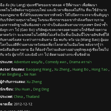
ฉือ ลัง (Xu Lang) ทุ่มเทชีวิตของเขาตลอด 4 ปีที่ผ่านมา เพื่อพัฒนา
เทคโนโลยีพลังงานรูปแบบใหม่ และมีเวลาเพียงแค่ไม่กี่วัน ที่จะใช้อำนาจ
ของกฎหมาย ซึ่งได้รับมอบหมายจากหัวหน้า ให้ไปปิดการเจรจาเซ็นสัญญา
กับบริษัทร่วมทุนรายใหญ่ ในขณะที่ภรรยาของเขากำลังเตรียมรวบรวม
เอกสารหลักฐานยื่นฟ้องหย่า เขาจำเป็นต้องเดินทางมากรุงเทพฯ มิหนำซ้ำ
ยังถูก เกา โบ๋ (Gao Bo) บริษัทคู่แข่งสะกดรอยตามอย่างใกล้ชิดด้วยความ
คาดหวังว่า จะฉกเทคโนโลยีที่ยังไม่เสร็จเป็นชิ้นเป็นอันนี้ไปขายลิขสิทธิ์ให้
กับทางฝรั่งเศส ระหว่างการเดินทาง ฉือ พบกับ หวัง บ่อ (Wang Bao) ผู้มอง
โลกในแง่ดีที่ร่วมทางมาหวังท่องเที่ยวโลกสวยในเมืองไทย หลังจากรู้ว่า
หนังสือเดินทางหาย ฉือ ก็ต้องจำใจร่วมเดินทางอย่างทุลักทุเลสู่เชียงใหม่ไป
กับ หวัง ผู้ยากไร้ และยังมี เกา โบ๋ ติดตามอย่างกระชั้นชิดด้วย
ประเภท:
Adventure ผจญภัย
,
Comedy ตลก
,
Drama ดราม่า
Actor นักแสดง:
Baoqiang Wang
,
Xu Zheng
,
Huang Bo
,
Hong Tao
,
Fan Bingbing
,
Xie Nan
ผู้กำกับการแสดง:
Xu Zheng
นักเขียน:
Shu Huan
,
Ding Ding
ประเทศ:
China
,
Thailand
ฉายเมื่อ:
2012-12-12