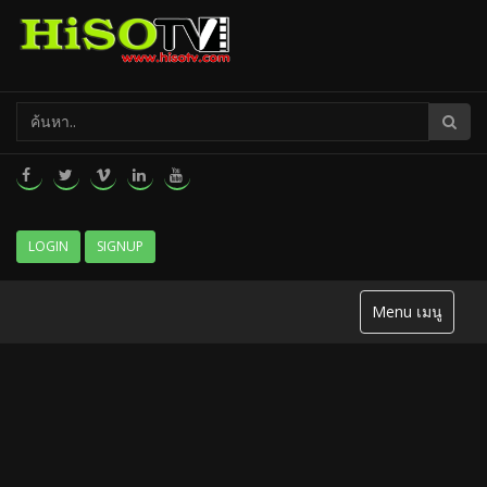
LOGIN
SIGNUP
Menu เมนู