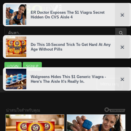
LOGIN
SIGNUP
Menu เมนู