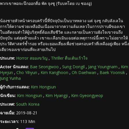
พวกเขาพอจะนึกออกคือ พัค จุงซู (รับบทโดย เบ ซองอู)
น้องชายหัวหน้าครอบครัวนี้ที่ปัจจุบันเป็นบาทหลวง แต่ จุงซู กลับลังเลใน
การให้ความช่วยเหลืออันเนื่องมาจากความล้มเหลวในการปราบผีของเขา
ในอดีตจนทำให้ผู้บริสุทธิ์ต้องเสียชีวิต และกลายเป็นความฝังใจเขาจนถึง
ปัจจุบัน แต่สุดท้ายแล้ว เขาจะเลือกเมินเฉยต่อเหตุการณ์นี้เพราะไม่อยากให้
ประวัติศาสตร์ซ้ำรอย หรือจะยอมเสี่ยงเพื่อช่วยครอบครัวที่เหลืออยู่เพียง หนึ่ง
เดียวของเขาก่อนที่จะสายเกินไป
ประเภท:
Horror สยองขวัญ
,
Thriller ตื่นเต้นเร้าใจ
Actor นักแสดง:
Bae Seongwoo
,
Sung Dongil
,
Jang Youngnam
,
Kim
Hyejun
,
Cho Yihyun
,
Kim Kanghoon
,
Oh Daehwan
,
Baek Yoonsik
,
Jung Yunha
ผู้กำกับการแสดง:
Kim Hongsun
นักเขียน:
Kim Hongsun
,
Kim Hyangji
,
Kim Gyeongyeop
ประเทศ:
South Korea
ฉายเมื่อ:
2019-08-21
ระยะเวลา:
113 Min