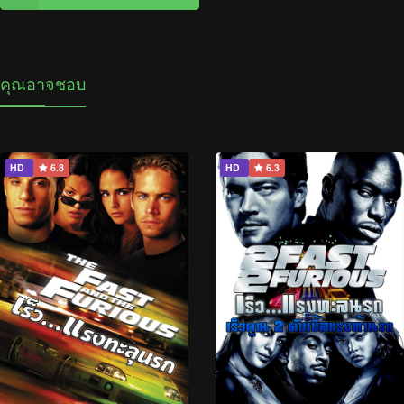
คุณอาจชอบ
HD
6.8
HD
6.3