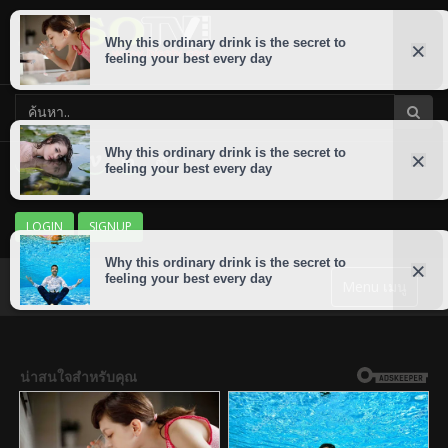
LOGIN
SIGNUP
Menu เมนู