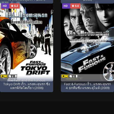
HD
6.2
HD
6.6
The Fast and the Furious:
Tokyo Drift เร็ว...แรงทะลุนรก ซิ่ง
Fast & Furious เร็ว...แรงทะลุนรก
แหกพิกัดโตเกียว (2006)
4: ยกทีมซิ่ง แรงทะลุไมล์ (2009)