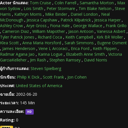
Actor นักแสดง:
Tom Cruise
,
Colin Farrell
,
Samantha Morton
,
Max
von Sydow
,
Lois Smith
,
Peter Stormare
,
Tim Blake Nelson
,
Steve
Harris
,
Kathryn Morris
,
Mike Binder
,
Daniel London
,
Neal
McDonough
,
Jessica Capshaw
,
Patrick Kilpatrick
,
Jessica Harper
,
Ashley Crow
,
Arye Gross
,
Fiona Hale
,
George Wallace
,
Frank Grillo
,
Cameron Diaz
,
William Mapother
,
Jason Antoon
,
Vanessa Asbert
,
Tyler Patrick Jones
,
Richard Coca
,
Keith Campbell
,
Kirk BR Woller
,
Klea Scott
,
Anna Maria Horsford
,
Sarah Simmons
,
Eugene Osment
,
James Henderson
,
Vene L Arcoraci
,
Erica Ford
,
Keith Flippen
,
Radmar Agana Jao
,
Karina Logue
,
Elizabeth Anne Smith
,
Victoria
GarciaKelleher
,
Jim Rash
,
Stephen Ramsey
,
David Norris
ผู้กำกับการแสดง:
Steven Spielberg
นักเขียน:
Philip K Dick
,
Scott Frank
,
Jon Cohen
ประเทศ:
United States of America
ฉายเมื่อ:
2002-06-20
ระยะเวลา:
145 Min
ความละเอียด:
HD
Rating:
0