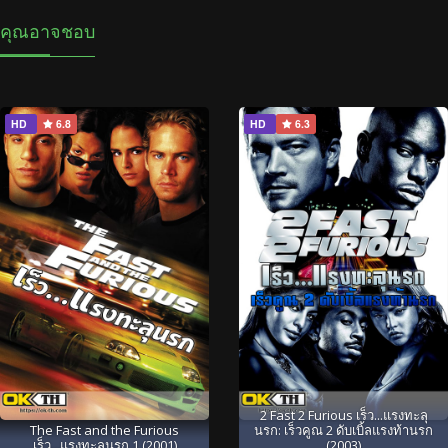
คุณอาจชอบ
HD
6.8
HD
6.3
2 Fast 2 Furious เร็ว...แรงทะลุ
The Fast and the Furious
นรก: เร็วคูณ 2 ดับเบิ้ลแรงท้านรก
เร็ว...แรงทะลุนรก 1 (2001)
(2003)