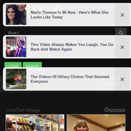
LOGIN
SIGNUP
Menu เมนู