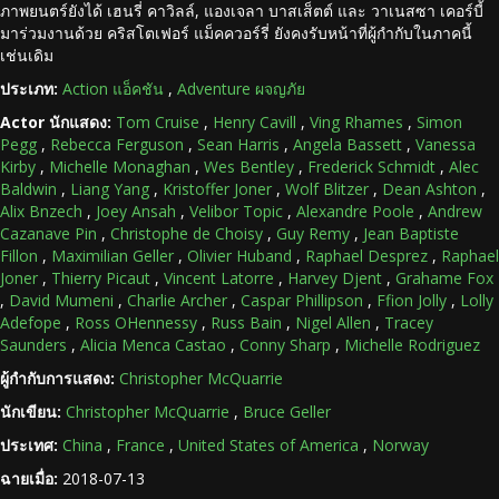
ภาพยนตร์ยังได้ เฮนรี่ คาวิลล์, แองเจลา บาสเส็ตต์ และ วาเนสซา เคอร์บี้
มาร่วมงานด้วย คริสโตเฟอร์ แม็คควอร์รี่ ยังคงรับหน้าที่ผู้กำกับในภาคนี้
เช่นเดิม
ประเภท:
Action แอ็คชัน
,
Adventure ผจญภัย
Actor นักแสดง:
Tom Cruise
,
Henry Cavill
,
Ving Rhames
,
Simon
Pegg
,
Rebecca Ferguson
,
Sean Harris
,
Angela Bassett
,
Vanessa
Kirby
,
Michelle Monaghan
,
Wes Bentley
,
Frederick Schmidt
,
Alec
Baldwin
,
Liang Yang
,
Kristoffer Joner
,
Wolf Blitzer
,
Dean Ashton
,
Alix Bnzech
,
Joey Ansah
,
Velibor Topic
,
Alexandre Poole
,
Andrew
Cazanave Pin
,
Christophe de Choisy
,
Guy Remy
,
Jean Baptiste
Fillon
,
Maximilian Geller
,
Olivier Huband
,
Raphael Desprez
,
Raphael
Joner
,
Thierry Picaut
,
Vincent Latorre
,
Harvey Djent
,
Grahame Fox
,
David Mumeni
,
Charlie Archer
,
Caspar Phillipson
,
Ffion Jolly
,
Lolly
Adefope
,
Ross OHennessy
,
Russ Bain
,
Nigel Allen
,
Tracey
Saunders
,
Alicia Menca Castao
,
Conny Sharp
,
Michelle Rodriguez
ผู้กำกับการแสดง:
Christopher McQuarrie
นักเขียน:
Christopher McQuarrie
,
Bruce Geller
ประเทศ:
China
,
France
,
United States of America
,
Norway
ฉายเมื่อ:
2018-07-13