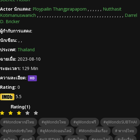
Actor นักแสดง:
Ploypailin Thangprapaporn
,
,
,
,
,
,
Nutthasit
Kotimanuswanich
,
,
,
,
,
,
,
,
,
,
,
,
,
,
,
,
,
,
,
,
,
,
,
,
,
,
,
,
,
,
,
,
,
,
,
Darrel
D. Bricker
ผู้กำกับการแสดง:
นักเขียน:
,
,
ประเทศ:
Thailand
ฉายเมื่อ:
2023-08-10
ระยะเวลา:
129 Min
ความละเอียด:
HD
Rating:
0
5.5
Rating(1)
#Mondoพากย์ไทย
#ดูMondoไทย
#ดูMondoฟรี
#ดูMondoSUBTHAI
#ดูMondoซับไทย
#ดูMondoออนไลน์
#Mondoเต็มเรื่อง
# พากย์ไทย
#ดูไทย
#ดูฟรี
#ดูSUBTHAI
#ดูซับไทย
#ดูออนไลน์
#เต็มเรื่อง