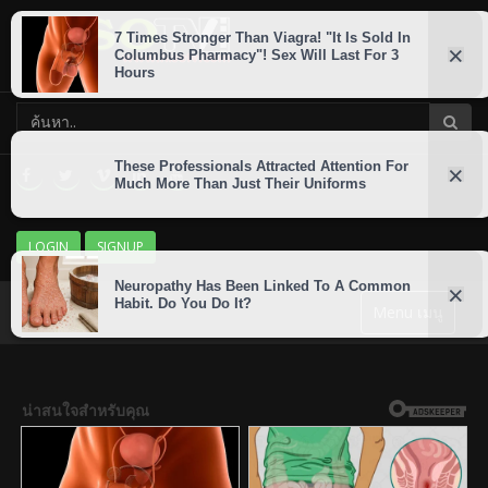
LOGIN
SIGNUP
Menu เมนู