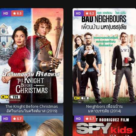
HD
6.5
HD
6.2
The Knight Before Christmas
Neighbors เพื่อนบ้าน
อัศวินก่อนวันคริสต์มาส (2019)
มหา(บรร)ลัย (2014)
HD
5.7
HD
5.7