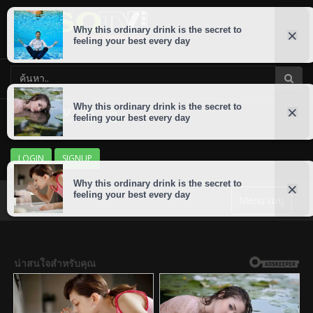
LOGIN
SIGNUP
Menu เมนู