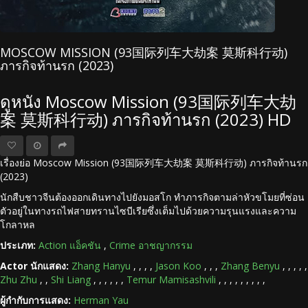
MOSCOW MISSION (93国际列车大劫案 莫斯科行动)
ภารกิจท้านรก (2023)
ดูหนัง Moscow Mission (93国际列车大劫
案 莫斯科行动) ภารกิจท้านรก (2023) HD
เรื่องย่อ Moscow Mission (93国际列车大劫案 莫斯科行动) ภารกิจท้านรก
(2023)
นักสืบชาวจีนต้องออกเดินทางไปยังมอสโก ทำภารกิจตามล่าหัวขโมยที่ซ่อน
ตัวอยู่ในทางรถไฟสายทรานไซบีเรียซึ่งเต็มไปด้วยความรุนแรงและความ
โกลาหล
ประเภท:
Action แอ็คชัน
,
Crime อาชญากรรม
Actor นักแสดง:
Zhang Hanyu
,
,
,
,
Jason Koo
,
,
,
Zhang Benyu
,
,
,
,
,
Zhu Zhu
,
,
Shi Liang
,
,
,
,
,
,
Temur Mamisashvili
,
,
,
,
,
,
,
,
,
ผู้กำกับการแสดง:
Herman Yau