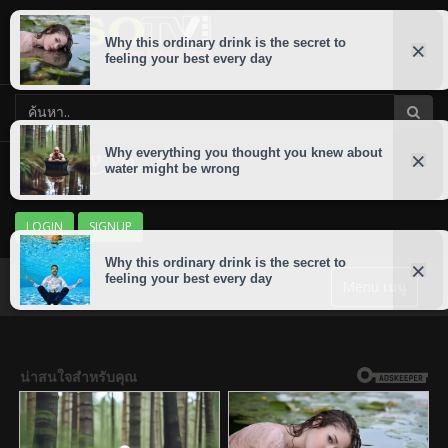
LOGIN
SIGNUP
Menu เมนู