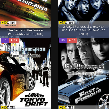
2 Fast 2 Furious เร็ว...แรงทะลุ
The Fast and the Furious
นรก: เร็วคูณ 2 ดับเบิ้ลแรงท้านรก
เร็ว...แรงทะลุนรก 1 (2001)
(2003)
HD
6.2
HD
6.6