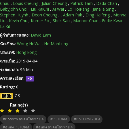
Chau
,
Louis Cheung
,
Julian Cheung
,
Patrick Tam
,
Dada Chan
,
BabyJohn Choi
,
Liu KaiChi
,
Ai Wai
,
Lo HoiPang
,
Janelle Sing
,
Stephen Huynh
,
Deon Cheung
,
,
Adam Pak
,
Ding Haifeng
,
Monna
Liu
,
Kevin Chu
,
Kumer So
,
Shek Sau
,
Mannor Chan
,
Eddie Kwan
LaiKit
ผู้กำกับการแสดง:
David Lam
นักเขียน:
Wong HoWa
,
Ho ManLung
ประเทศ:
Hong kong
ฉายเมื่อ:
2019-04-04
ระยะเวลา:
96 Min
ความละเอียด:
HD
Rating:
0
7.3
Rating(1)
#P Storm คนคมโค่นพายุ 4
#P STORM
#P STORM 2019
#ดูหนัง P STORM
#ดูหนัง คนคมโค่นพายุ 4