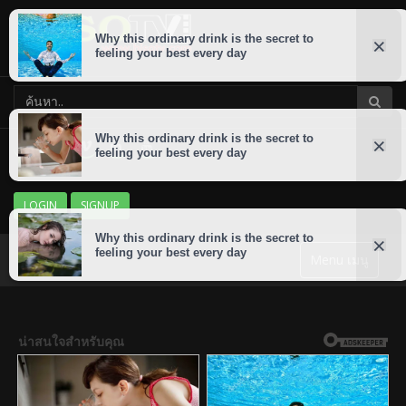
LOGIN
SIGNUP
Menu เมนู