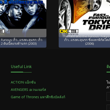
The Fast and the Furious: Tokyo 
 Furious เร็ว...แรงทะลุนรก: เร็ว
เร็ว...แรงทะลุนรก ซิ่งแหกพิกัดโตเ
 2 ดับเบิ้ลแรงท้านรก (2003)
(2006)
Useful Link
ต
ACTION แอ็กชั่น
ไม
ภา
AVENGERS อเวนเจอร์ส
Game of Thrones มหาศึกชิงบัลลังก์