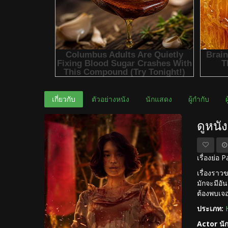
เกี่ยวกับ
ตัวอย่างหนัง
นักแสดง
ผู้กำกับ
ดูหนั
เรื่องย่อ
เรื่องราว
มักจะมีอั
ต้องพบเจอเ
ประเภท:
Actor นั