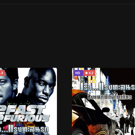
.3
HD
6.2