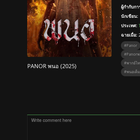
ผู้กำกับก
นักเขียน:
ประเทศ:
ฉายเมื่อ:
#Panor
#Panorพ
#พากย์ไ
PANOR พนอ (2025)
#พนอเต็มเ