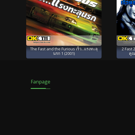
The Fast and the Furious เร็ว...แรงทะลุ
2 Fast 2
นรก 1 (2001)
คูณ
Fanpage