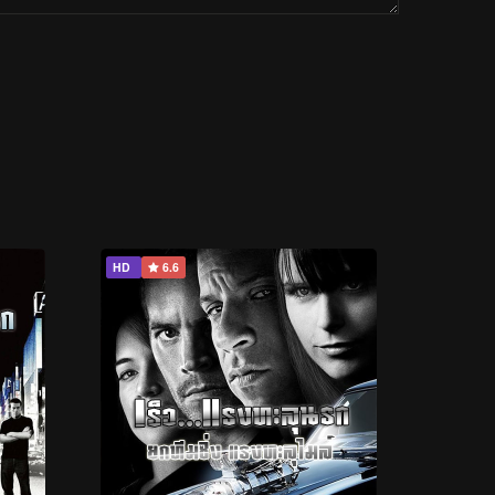
HD
6.6