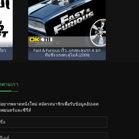
Drift
กียว
Fast & Furious เร็ว...แรงทะลุนรก 4: ยก
ทีมซิ่ง แรงทะลุไมล์ (2009)
ิดตามเรา
่อยากพลาดหนังใหม่ สมัครสมาชิกเพื่อรับข้อมูลอัปเดต
พยนตร์และซีรีส์