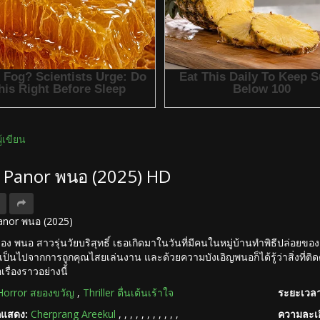
ผู้เขียน
ง Panor พนอ (2025) HD
 Panor พนอ (2025)
ของ พนอ สาวรุ่นวัยบริสุทธิ์ เธอเกิดมาในวันที่มีคนในหมู่บ้านทำพิธีปล่อยขอ
นเป็นไปจากการถูกคุณไสยเล่นงาน และด้วยความบังเอิญพนอก็ได้รู้ว่าสิ่งที่ติด
รื่องราวอย่างนี้
Horror สยองขวัญ
,
Thriller ตื่นเต้นเร้าใจ
ระยะเวลา
กแสดง:
Cherprang Areekul
,
,
,
,
,
,
,
,
,
,
,
ความละเอ