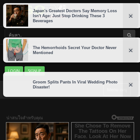
LOGIN
SIGNUP
Menu เมนู