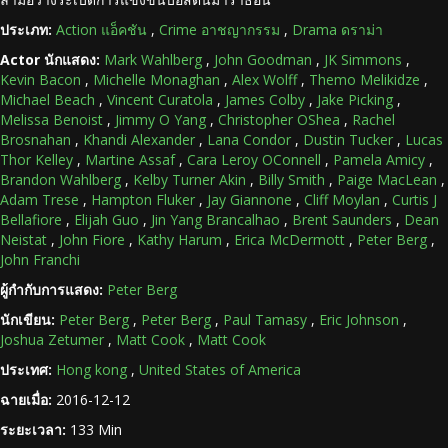
ประเภท:
Action แอ็คชัน
,
Crime อาชญากรรม
,
Drama ดราม่า
Actor นักแสดง:
Mark Wahlberg
,
John Goodman
,
JK Simmons
,
Kevin Bacon
,
Michelle Monaghan
,
Alex Wolff
,
Themo Melikidze
,
Michael Beach
,
Vincent Curatola
,
James Colby
,
Jake Picking
,
Melissa Benoist
,
Jimmy O Yang
,
Christopher OShea
,
Rachel
Brosnahan
,
Khandi Alexander
,
Lana Condor
,
Dustin Tucker
,
Lucas
Thor Kelley
,
Martine Assaf
,
Cara Leroy OConnell
,
Pamela Amicy
,
Brandon Wahlberg
,
Kelby Turner Akin
,
Billy Smith
,
Paige MacLean
,
Adam Trese
,
Hampton Fluker
,
Jay Giannone
,
Cliff Moylan
,
Curtis J
Bellafiore
,
Elijah Guo
,
Jin Yang Brancalhao
,
Brent Saunders
,
Dean
Neistat
,
John Fiore
,
Kathy Harum
,
Erica McDermott
,
Peter Berg
,
John Franchi
ผู้กำกับการแสดง:
Peter Berg
นักเขียน:
Peter Berg
,
Peter Berg
,
Paul Tamasy
,
Eric Johnson
,
Joshua Zetumer
,
Matt Cook
,
Matt Cook
ประเทศ:
Hong kong
,
United States of America
ฉายเมื่อ:
2016-12-12
ระยะเวลา:
133 Min