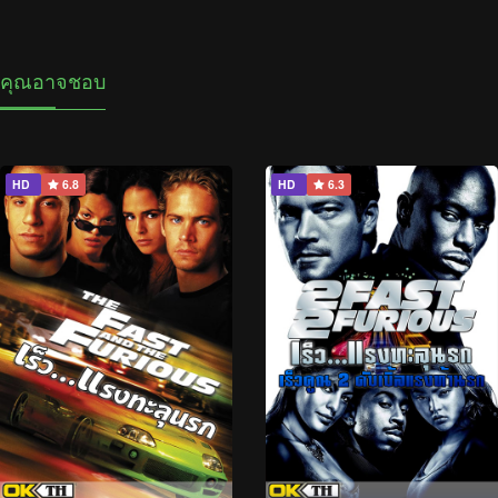
คุณอาจชอบ
HD
6.8
HD
6.3