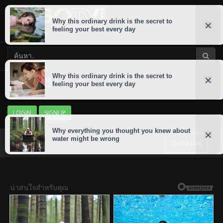
LOGIN
SIGNUP
Menu เมนู