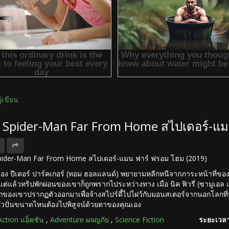
ผู้เขียน
ง Spider-Man Far From Home สไปเดอร์-แ
อ Spider-Man Far From Home สไปเดอร์-แมน ฟาร์ ฟรอม โฮม (2019)
ของ ปีเตอร์ ปาร์คเกอร์ (ทอม ฮอลแลนด์) พยายามหลีกหนีจากภาระหน้าที่ของสไ
แต่แล้วทริปพักผ่อนของเขาก็ถูกพรากไประหว่างทาง เมื่อ นิค ฟิวรี่ (ซามูเ
ของเขาปรากฏตัวออกมาเพื่อจ้างสไปร์ดี้ไปไฝว้กับมอนสเตอร์จากนอกโลกที่บ
วปั่นขนาดไหนต้องไปพิสูจน์ด้วยตาของคุณเอง
Action แอ็คชัน
,
Adventure ผจญภัย
,
Science Fiction
ระยะเวลา