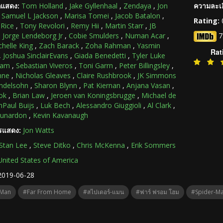
กแสดง:
Tom Holland
,
Jake Gyllenhaal
,
Zendaya
,
Jon
ความละเอ
,
Samuel L Jackson
,
Marisa Tomei
,
Jacob Batalon
,
Rating:
 Rice
,
Tony Revolori
,
Remy Hii
,
Martin Starr
,
JB
,
Jorge Lendeborg Jr
,
Cobie Smulders
,
Numan Acar
,
7
helle King
,
Zach Barack
,
Zoha Rahman
,
Yasmin
Rat
,
Joshua SinclairEvans
,
Giada Benedetti
,
Tyler Luke
ham
,
Sebastian Viveros
,
Toni Garrn
,
Peter Billingsley
,
nne
,
Nicholas Gleaves
,
Claire Rushbrook
,
JK Simmons
ndelsohn
,
Sharon Blynn
,
Pat Kiernan
,
Anjana Vasan
,
ok
,
Brian Law
,
Jeroen van Koningsbrugge
,
Michael de
nPaul Buijs
,
Luk Bech
,
Alessandro Giuggioli
,
Al Clark
,
Lunardon
,
Kevin Kavanaugh
ารแสดง:
Jon Watts
Stan Lee
,
Steve Ditko
,
Chris McKenna
,
Erik Sommers
United States of America
2019-06-28
-Man
#Far From Home
#สไปเดอร์-แมน
#ฟาร์ ฟรอม โฮม
#Spider-Ma