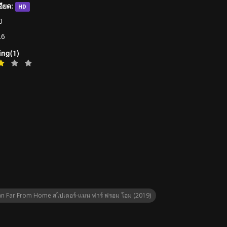
ียด:
HD
0
.6
ing(1)
n Far From Home สไปเดอร์-แมน ฟาร์ ฟรอม โฮม (2019)