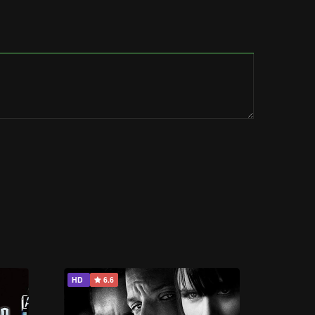
HD
6.6