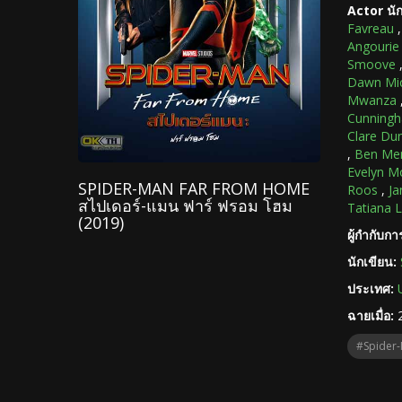
Actor นั
Favreau
Angourie
Smoove
Dawn Mic
Mwanza
Cunning
Clare Du
,
Ben Me
Evelyn M
SPIDER-MAN FAR FROM HOME
Roos
,
Ja
สไปเดอร์-แมน ฟาร์ ฟรอม โฮม
Tatiana 
(2019)
ผู้กำกับก
นักเขียน:
ประเทศ:
ฉายเมื่อ:
#Spider