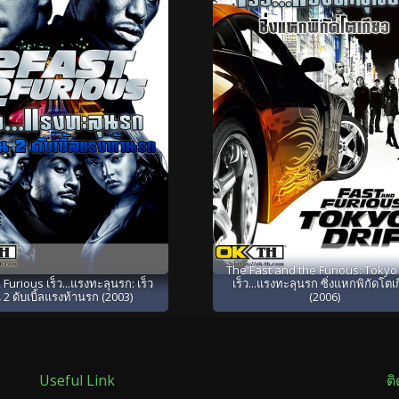
The Fast and the Furious: Tokyo 
 Furious เร็ว...แรงทะลุนรก: เร็ว
เร็ว...แรงทะลุนรก ซิ่งแหกพิกัดโตเ
 2 ดับเบิ้ลแรงท้านรก (2003)
(2006)
Useful Link
ต