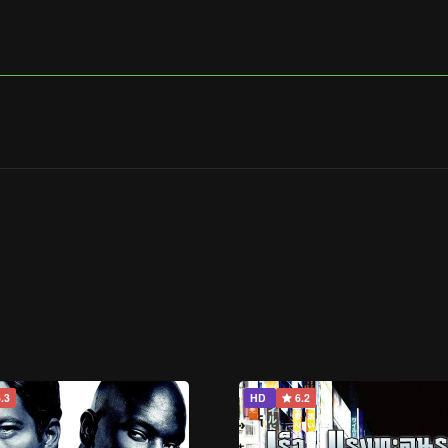
.3
HD
6.2