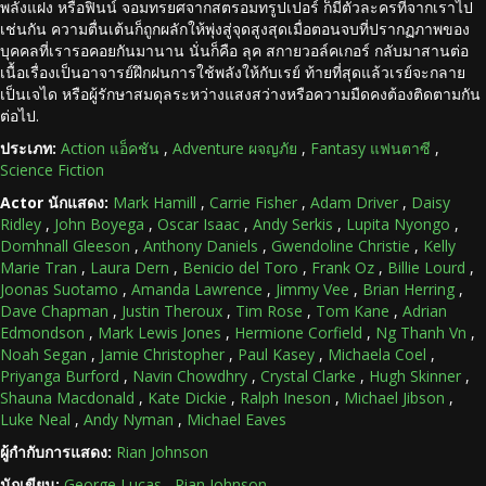
พลังแฝง หรือฟินน์ จอมทรยศจากสตรอมทรูปเปอร์ ก็มีตัวละครที่จากเราไป
เช่นกัน ความตื่นเต้นก็ถูกผลักให้พุ่งสู่จุดสูงสุดเมื่อตอนจบที่ปรากฏภาพของ
บุคคลที่เรารอคอยกันมานาน นั่นก็คือ ลุค สกายวอล์คเกอร์ กลับมาสานต่อ
เนื้อเรื่องเป็นอาจารย์ฝึกฝนการใช้พลังให้กับเรย์ ท้ายที่สุดแล้วเรย์จะกลาย
เป็นเจได หรือผู้รักษาสมดุลระหว่างแสงสว่างหรือความมืดคงต้องติดตามกัน
ต่อไป.
ประเภท:
Action แอ็คชัน
,
Adventure ผจญภัย
,
Fantasy แฟนตาซี
,
Science Fiction
Actor นักแสดง:
Mark Hamill
,
Carrie Fisher
,
Adam Driver
,
Daisy
Ridley
,
John Boyega
,
Oscar Isaac
,
Andy Serkis
,
Lupita Nyongo
,
Domhnall Gleeson
,
Anthony Daniels
,
Gwendoline Christie
,
Kelly
Marie Tran
,
Laura Dern
,
Benicio del Toro
,
Frank Oz
,
Billie Lourd
,
Joonas Suotamo
,
Amanda Lawrence
,
Jimmy Vee
,
Brian Herring
,
Dave Chapman
,
Justin Theroux
,
Tim Rose
,
Tom Kane
,
Adrian
Edmondson
,
Mark Lewis Jones
,
Hermione Corfield
,
Ng Thanh Vn
,
Noah Segan
,
Jamie Christopher
,
Paul Kasey
,
Michaela Coel
,
Priyanga Burford
,
Navin Chowdhry
,
Crystal Clarke
,
Hugh Skinner
,
Shauna Macdonald
,
Kate Dickie
,
Ralph Ineson
,
Michael Jibson
,
Luke Neal
,
Andy Nyman
,
Michael Eaves
ผู้กำกับการแสดง:
Rian Johnson
นักเขียน:
George Lucas
,
Rian Johnson