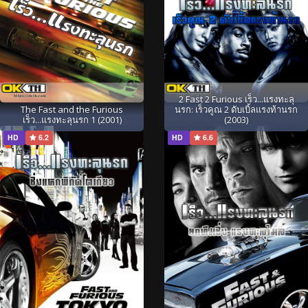
2 Fast 2 Furious เร็ว...แรงทะลุ
The Fast and the Furious
นรก: เร็วคูณ 2 ดับเบิ้ลแรงท้านรก
เร็ว...แรงทะลุนรก 1 (2001)
(2003)
HD
6.2
HD
6.6