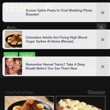
LOGIN
SIGNUP
Menu เมนู