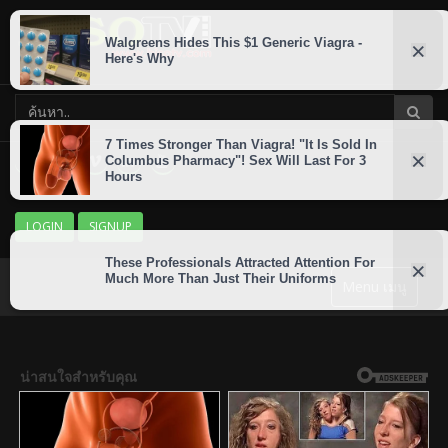
LOGIN
SIGNUP
Menu เมนู