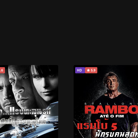
.6
HD
5.9