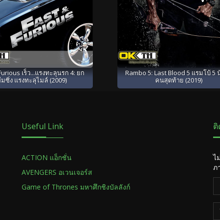
Furious เร็ว...แรงทะลุนรก 4: ยก
Rambo 5: Last Blood 5 แรมโบ้ 5 
ีมซิ่ง แรงทะลุไมล์ (2009)
คนสุดท้าย (2019)
Useful Link
ต
ACTION แอ็กชั่น
ไม
ภา
AVENGERS อเวนเจอร์ส
Game of Thrones มหาศึกชิงบัลลังก์