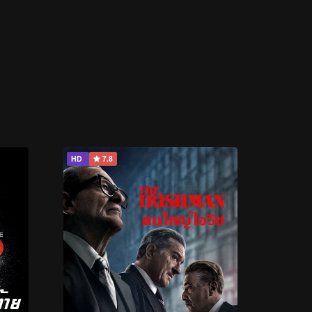
HD
7.8