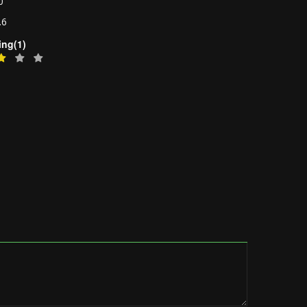
0
.6
ing(1)