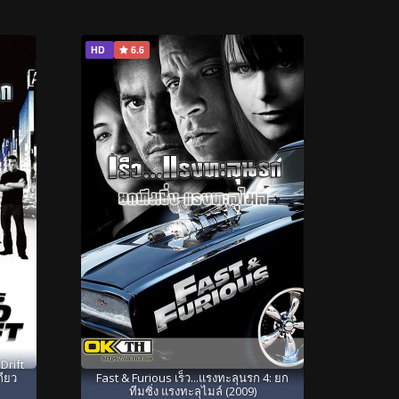
HD
6.6
Drift
กียว
Fast & Furious เร็ว...แรงทะลุนรก 4: ยก
ทีมซิ่ง แรงทะลุไมล์ (2009)