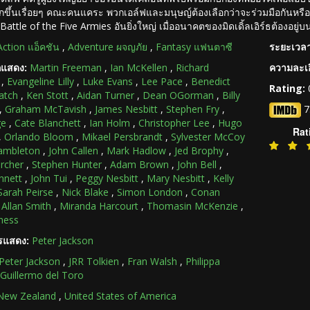
ขึ้นเรื่อยๆ คณะคนแคระ พวกเอล์ฟและมนุษญ์ต้องเลือกว่าจะร่วมมือกันหรือ
 Battle of the Five Armies อันยิ่งใหญ่ เมื่ออนาคตของมิดเดิ้ลเอิร์ธต้องอยู
Action แอ็คชัน
,
Adventure ผจญภัย
,
Fantasy แฟนตาซี
ระยะเวลา
กแสดง:
Martin Freeman
,
Ian McKellen
,
Richard
ความละเอ
,
Evangeline Lilly
,
Luke Evans
,
Lee Pace
,
Benedict
Rating:
atch
,
Ken Stott
,
Aidan Turner
,
Dean OGorman
,
Billy
,
Graham McTavish
,
James Nesbitt
,
Stephen Fry
,
7
ge
,
Cate Blanchett
,
Ian Holm
,
Christopher Lee
,
Hugo
Rat
,
Orlando Bloom
,
Mikael Persbrandt
,
Sylvester McCoy
ambleton
,
John Callen
,
Mark Hadlow
,
Jed Brophy
,
ircher
,
Stephen Hunter
,
Adam Brown
,
John Bell
,
nnett
,
John Tui
,
Peggy Nesbitt
,
Mary Nesbitt
,
Kelly
Sarah Peirse
,
Nick Blake
,
Simon London
,
Conan
,
Allan Smith
,
Miranda Harcourt
,
Thomasin McKenzie
,
ness
ารแสดง:
Peter Jackson
Peter Jackson
,
JRR Tolkien
,
Fran Walsh
,
Philippa
Guillermo del Toro
New Zealand
,
United States of America