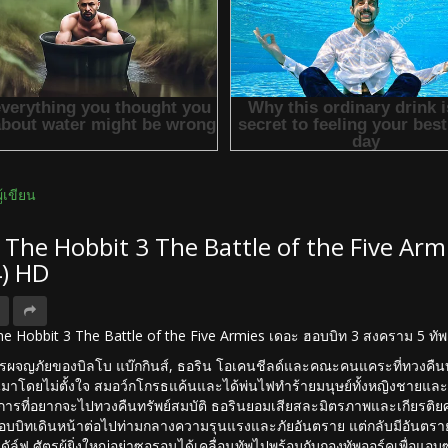
ผู้เขียน
ง The Hobbit 3 The Battle of the Five Ar
4) HD
 The Hobbit 3 The Battle of the Five Armies เดอะ ฮอบบิท 3 สงคราม 5 ทัพ
รผจญภัยของบิลโบ แบ๊กกินส์, ธอริน โอเคนชีลด์และคณะคนแคระที่ทวงคืนบ้
ึ้นมาโดยไม่ตั้งใจ สมอว์กโกรธแค้นและได้พ่นไฟทำร้ายมนุษย์ทั้งหญิงชายและเ
ารที่อยากจะไปทวงคืนทรัพย์สมบัติ ธอรินยอมเสียสละมิตรภาพและเกียรติยศเพื
ฮอบบิทเดินหน้าต่อไปท่ามกลางความรุนแรงและภัยอันตราย แต่กลับมีอันตรายที่
ัล์ฟ ศัตรูผู้ยิ่งใหญ่อย่าซอรอนได้เคลื่อนทัพไปพร้อมกับกองทัพออร์คเพื่อแอ