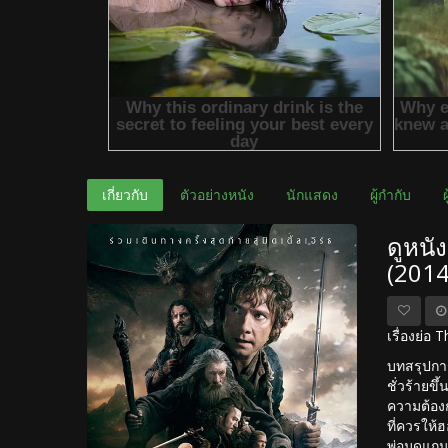
เกี่ยวกับ
ตัวอย่างหนัง
นักแสดง
ผู้กำกับ
ดูหนั
(201
เรื่องย่อ
บทสรุปกา
ชั่วร้ายข
ความต้องก
ที่ควรให้
พ่อมดแกนด