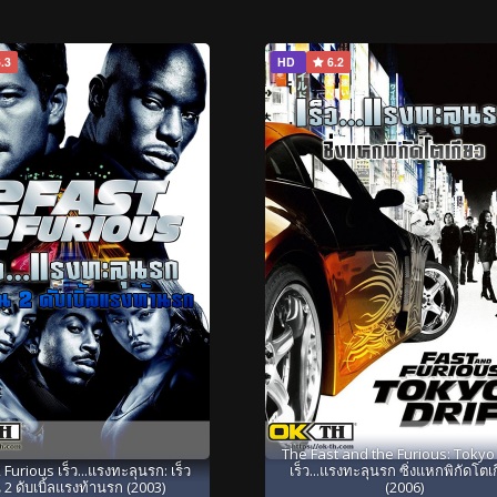
.3
HD
6.2
The Fast and the Furious: Tokyo 
 Furious เร็ว...แรงทะลุนรก: เร็ว
เร็ว...แรงทะลุนรก ซิ่งแหกพิกัดโตเ
 2 ดับเบิ้ลแรงท้านรก (2003)
(2006)