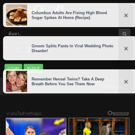
LOGIN
SIGNUP
Menu เมนู