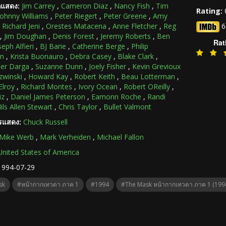
กแสดง:
Jim Carrey
,
Cameron Diaz
,
Nancy Fish
,
Tim
Rating:
Johnny Williams
,
Peter Riegert
,
Peter Greene
,
Amy
,
Richard Jeni
,
Orestes Matacena
,
Anne Fletcher
,
Reg
6
,
Jim Doughan
,
Denis Forest
,
Jeremy Roberts
,
Ben
Rat
seph Alfieri
,
BJ Barie
,
Catherine Berge
,
Philip
n
,
Krista Buonauro
,
Debra Casey
,
Blake Clark
,
her Darga
,
Suzanne Dunn
,
Joely Fisher
,
Kevin Grevioux
zwinski
,
Howard Kay
,
Robert Keith
,
Beau Lotterman
,
Elroy
,
Richard Montes
,
Ivory Ocean
,
Robert OReilly
,
iz
,
Daniel James Peterson
,
Eamonn Roche
,
Randi
ils Allen Stewart
,
Chris Taylor
,
Bullet Valmont
ารแสดง:
Chuck Russell
Mike Werb
,
Mark Verheiden
,
Michael Fallon
United States of America
1994-07-29
sk
#หน้ากากเทวดา ภาค 1
#1994
#The Mask หน้ากากเทวดา ภาค 1 (199