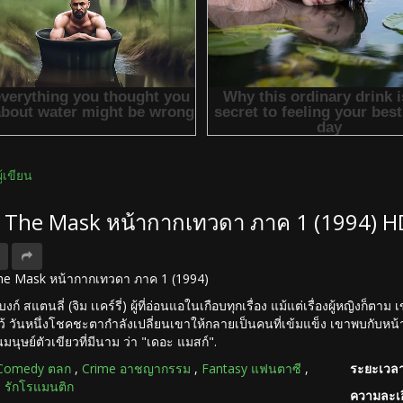
ผู้เขียน
ง The Mask หน้ากากเทวดา ภาค 1 (1994) H
 The Mask หน้ากากเทวดา ภาค 1 (1994)
แบงก์ สแตนลี่ (จิม เเคร์รี่) ผู้ที่อ่อนแอในเกือบทุกเรื่อง แม้แต่เรื่องผู้หญิงก
ไว้ วันหนึ่งโชคชะตากำลังเปลี่ยนเขาให้กลายเป็นคนที่เข้มแข็ง เขาพบกับหน้า
มนุษย์ตัวเขียวที่มีนาม ว่า "เดอะ แมสก์".
Comedy ตลก
,
Crime อาชญากรรม
,
Fantasy แฟนตาซี
,
ระยะเวลา
รักโรแมนติก
ความละเอ