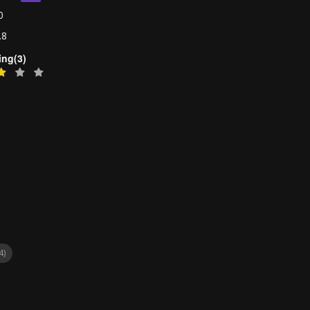
0
.8
ing(3)
4)