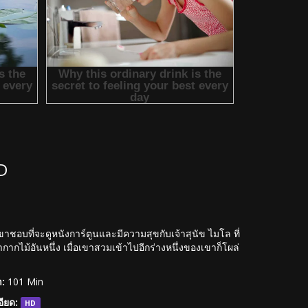
D
็ตาม เขาชอบที่จะดูหนังการ์ตูนและมีความสุขกับเจ้าสุนัข ไมโล ที่
กากไม้อันหนึ่ง เมื่อเขาสวมเข้าไปอีกร่างหนึ่งของเขาก็โผล่
:
101 Min
ียด:
HD