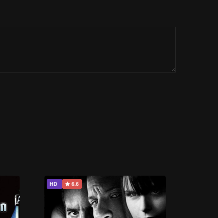
HD
6.6