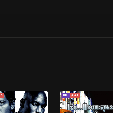
.3
HD
6.2