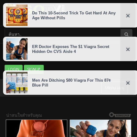
LOGIN
SIGNUP
Menu เมนู