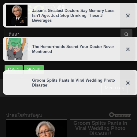
LOGIN
SIGNUP
Menu เมนู