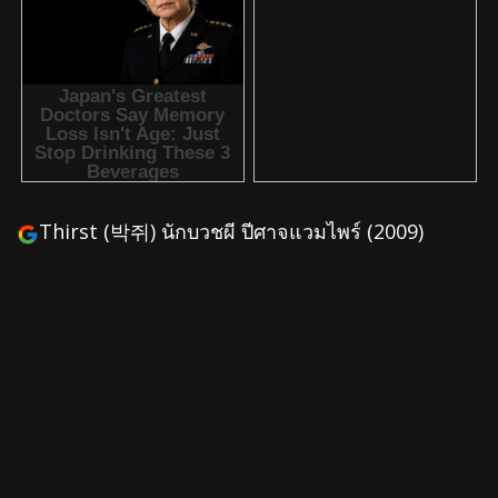
Thirst (박쥐) นักบวชผี ปีศาจแวมไพร์ (2009)