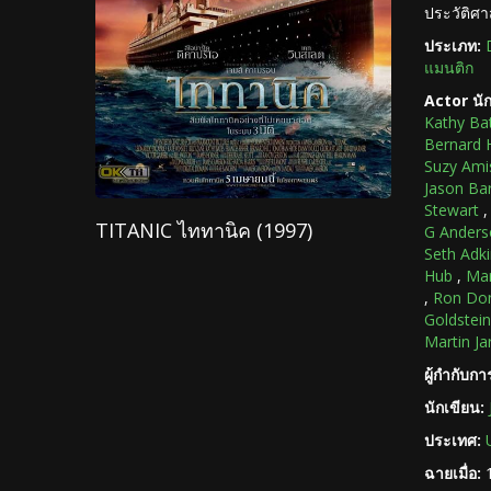
ประวัติศา
ประเภท:
แมนติก
Actor นั
Kathy Ba
Bernard H
Suzy Ami
Jason Ba
Stewart
TITANIC ไททานิค (1997)
G Anders
Seth Adk
Hub
,
Mar
,
Ron Do
Goldstein
Martin Ja
ผู้กำกับก
นักเขียน:
ประเทศ:
ฉายเมื่อ: