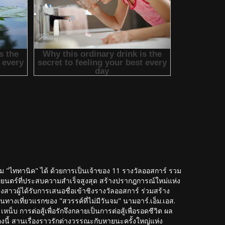
าม "ไททานิค" ได้ ด้วยการเป็นเจ้าของ 11 รางวัลออสการ์ รวม
ดภาพยนตร์ที่ประสบความสำเร็จสูงสุด สร้างปรากฎการณ์ใหม่แห่ง
าวผู้ได้รับการเสนอชื่อเข้าชิงรางวัลออสการ์ ร่วมสร้าง
นทางเที่ยวแรกของ "สวรรค์ที่ไม่มีวันจม" นามอาร์.เอ็ม.เอส.
็บ การต่อสู้เพื่อรักจึงกลายเป็นการต่อสู้เพื่อรอดชีวิต ผล
องนี้ สานเรื่องราวรักต่างวรรณะกับหายนะครั้งใหญ่แห่ง