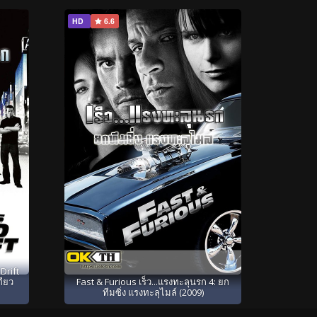
HD
6.6
Drift
กียว
Fast & Furious เร็ว...แรงทะลุนรก 4: ยก
ทีมซิ่ง แรงทะลุไมล์ (2009)