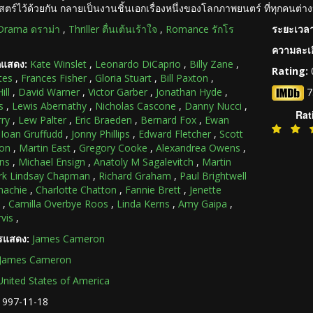
สตร์ไว้ด้วยกัน กลายเป็นงานชิ้นเอกเรื่องหนึ่งของโลกภาพยนตร์ ที่ทุกคนต่าง
Drama ดราม่า
,
Thriller ตื่นเต้นเร้าใจ
,
Romance รักโร
ระยะเวลา
ความละเอ
กแสดง:
Kate Winslet
,
Leonardo DiCaprio
,
Billy Zane
,
Rating:
tes
,
Frances Fisher
,
Gloria Stuart
,
Bill Paxton
,
ill
,
David Warner
,
Victor Garber
,
Jonathan Hyde
,
7
s
,
Lewis Abernathy
,
Nicholas Cascone
,
Danny Nucci
,
Rat
rry
,
Lew Palter
,
Eric Braeden
,
Bernard Fox
,
Ewan
,
Ioan Gruffudd
,
Jonny Phillips
,
Edward Fletcher
,
Scott
on
,
Martin East
,
Gregory Cooke
,
Alexandrea Owens
,
ins
,
Michael Ensign
,
Anatoly M Sagalevitch
,
Martin
k Lindsay Chapman
,
Richard Graham
,
Paul Brightwell
nachie
,
Charlotte Chatton
,
Fannie Brett
,
Jenette
,
Camilla Overbye Roos
,
Linda Kerns
,
Amy Gaipa
,
rvis
,
ารแสดง:
James Cameron
James Cameron
United States of America
1997-11-18