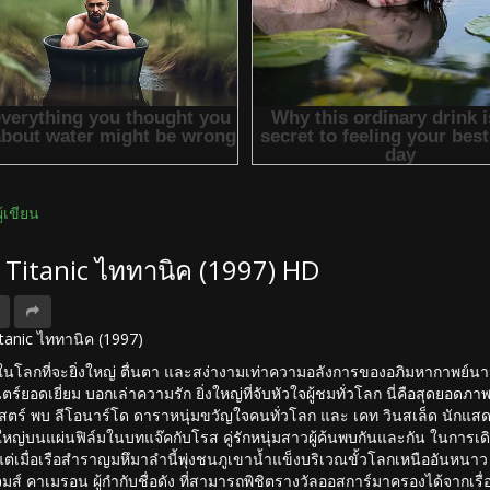
ผู้เขียน
ง Titanic ไททานิค (1997) HD
Titanic ไททานิค (1997)
ใดในโลกที่จะยิ่งใหญ่ ตื่นตา และสง่างามเท่าความอลังการของอภิมหากาพย์น
ตร์ยอดเยี่ยม บอกเล่าความรัก ยิ่งใหญ่ที่จับหัวใจผู้ชมทั่วโลก นี่คือสุดยอ
สตร์ พบ ลีโอนาร์โด ดาราหนุ่มขวัญใจคนทั่วโลก และ เคท วินสเล็ด นักแสดงส
่งใหญ่บนแผ่นฟิล์มในบทแจ๊คกับโรส คู่รักหนุ่มสาวผู้ค้นพบกันและกัน ในการเดิ
ต่เมื่อเรือสำราญมหึมาลำนี้พุ่งชนภูเขาน้ำแข็งบริเวณขั้วโลกเหนืออันหนาว เหน
ส์ คาเมรอน ผู้กำกับชื่อดัง ที่สามารถพิชิตรางวัลออสการ์มาครองได้จากเรื่