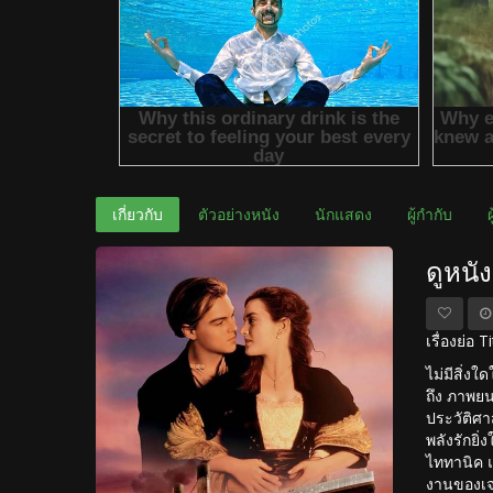
เกี่ยวกับ
ตัวอย่างหนัง
นักแสดง
ผู้กำกับ
ดูหนั
เรื่องย่อ 
ไม่มีสิ่ง
ถึง ภาพยน
ประวัติศา
พลังรักยิ
ไททานิค แ
งานของเจม