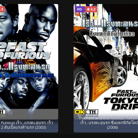
.3
HD
6.2
The Fast and the Furious: Tokyo 
 Furious เร็ว...แรงทะลุนรก: เร็ว
เร็ว...แรงทะลุนรก ซิ่งแหกพิกัดโตเ
 2 ดับเบิ้ลแรงท้านรก (2003)
(2006)