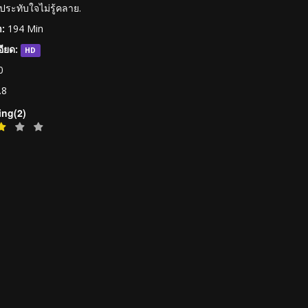
ประทับใจไม่รู้คลาย.
:
194 Min
ียด:
HD
0
.8
ing(2)